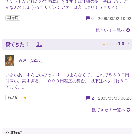
チケットがとれたので 観に行きます！江守徹の訳・演出って、ど
んなんでしょうね？ サザンシアターは久しぶり！（＾０＾）
期待度
0
2009/03/02 10:02
観たい！一覧へ
★
★
★
★
★
1
1.0
観てきた！
人
みさ（3253）
いあいあ、すんごいびっくり！ つまんなくて。 これで５５００円
は高い。高すぎる。１０００円程度の舞台。 以下はネタばれＢＯ
Ｘにて。。
★
満足度
2
2009/03/05 00:26
観てきた！一覧へ
公演詳細