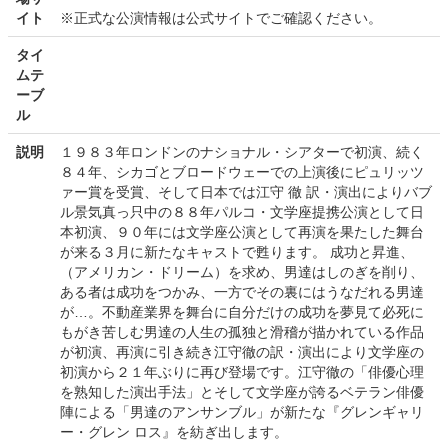
イト
※正式な公演情報は公式サイトでご確認ください。
タイ
ムテ
ーブ
ル
説明
１９８３年ロンドンのナショナル・シアターで初演、続く
８４年、シカゴとブロードウェーでの上演後にピュリッツ
ァー賞を受賞、そして日本では江守 徹 訳・演出によりバブ
ル景気真っ只中の８８年パルコ・文学座提携公演として日
本初演、９０年には文学座公演として再演を果たした舞台
が来る３月に新たなキャストで甦ります。 成功と昇進、
（アメリカン・ドリーム）を求め、男達はしのぎを削り、
ある者は成功をつかみ、一方でその裏にはうなだれる男達
が…。不動産業界を舞台に自分だけの成功を夢見て必死に
もがき苦しむ男達の人生の孤独と滑稽が描かれている作品
が初演、再演に引き続き江守徹の訳・演出により文学座の
初演から２１年ぶりに再び登場です。江守徹の「俳優心理
を熟知した演出手法」とそして文学座が誇るベテラン俳優
陣による「男達のアンサンブル」が新たな『グレンギャリ
ー・グレン ロス』を紡ぎ出します。