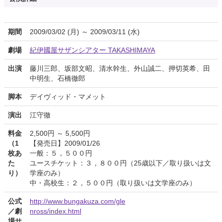
期間
2009/03/02 (月) ～ 2009/03/11 (水)
劇場
紀伊國屋サザンシアター TAKASHIMAYA
出演
藤川三郎、坂部文昭、清水幹生、外山誠二、押切英希、田
中明生、石橋徹郎
脚本
デイヴィッド・マメット
演出
江守徹
料金
2,500円 ～ 5,500円
（1
【発売日】2009/01/26
枚あ
一般：５，５００円
た
ユースチケット：３，８００円（25歳以下／取り扱いは文
り）
学座のみ）
中・高校生：２，５００円（取り扱いは文学座のみ）
公式
http://www.bungakuza.com/gle
／劇
nross/index.html
場サ