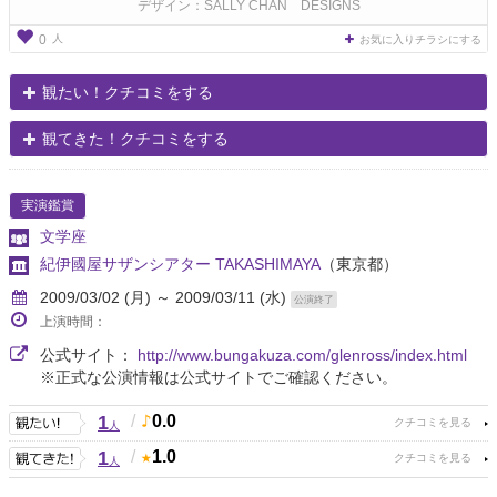
デザイン：SALLY CHAN DESIGNS
人
0
お気に入りチラシにする
観たい！クチコミをする
観てきた！クチコミをする
実演鑑賞
文学座
紀伊國屋サザンシアター TAKASHIMAYA
（東京都）
2009/03/02 (月) ～ 2009/03/11 (水)
公演終了
上演時間：
公式サイト：
http://www.bungakuza.com/glenross/index.html
※正式な公演情報は公式サイトでご確認ください。
1
/
0.0
人
1
/
1.0
人