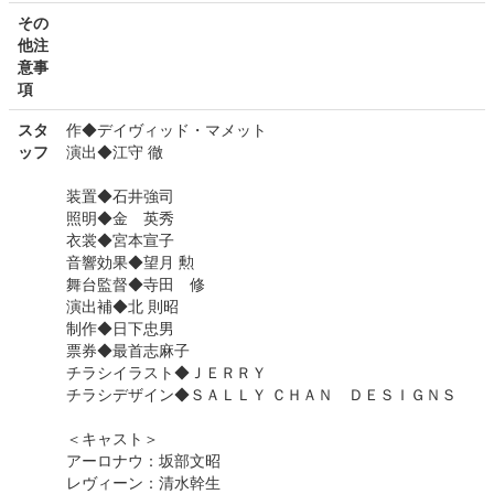
その
他注
意事
項
スタ
作◆デイヴィッド・マメット
ッフ
演出◆江守 徹
装置◆石井強司
照明◆金 英秀
衣裳◆宮本宣子
音響効果◆望月 勲
舞台監督◆寺田 修
演出補◆北 則昭
制作◆日下忠男
票券◆最首志麻子
チラシイラスト◆ＪＥＲＲＹ
チラシデザイン◆ＳＡＬＬＹ ＣＨＡＮ ＤＥＳＩＧＮＳ
＜キャスト＞
アーロナウ：坂部文昭
レヴィーン：清水幹生