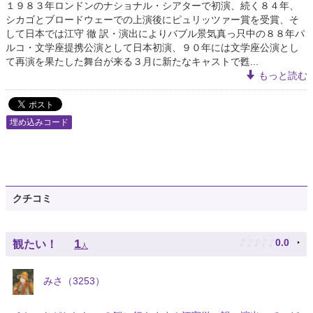
１９８３年ロンドンのナショナル・シアターで初演、続く８４年、
シカゴとブロードウェーでの上演後にピュリッツァー賞を受賞、そ
して日本では江守 徹 訳・演出によりバブル景気真っ只中の８８年パ
ルコ・文学座提携公演として日本初演、９０年には文学座公演とし
て再演を果たした舞台が来る３月に新たなキャストで甦...
もっと読む
埋め込みコード
クチコミ
♪
♪
♪
♪
♪
1
0.0
観たい！
人
みさ（3253）