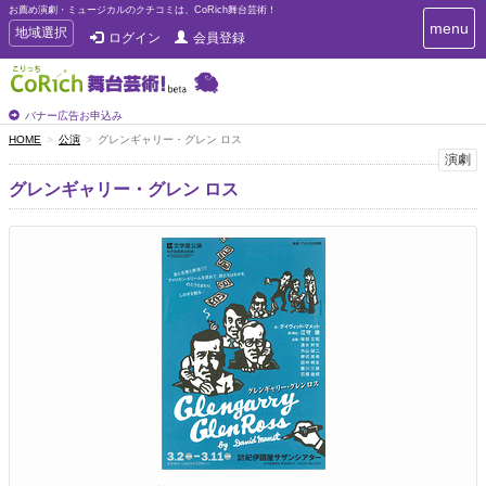
お薦め演劇・ミュージカルのクチコミは、CoRich舞台芸術！
T
menu
T
地域選択
ログイン
会員登録
o
o
g
g
g
g
l
l
バナー広告お申込み
e
e
HOME
公演
グレンギャリー・グレン ロス
n
n
演劇
a
a
v
グレンギャリー・グレン ロス
i
v
g
i
a
g
t
a
i
t
o
n
i
o
n