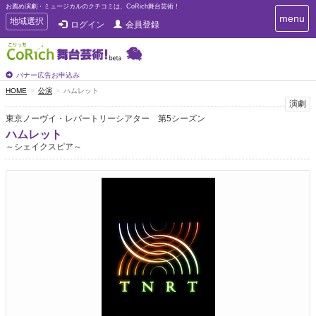
お薦め演劇・ミュージカルのクチコミは、CoRich舞台芸術！
T
menu
T
地域選択
ログイン
会員登録
o
o
g
g
g
g
l
l
バナー広告お申込み
e
e
HOME
公演
ハムレット
n
n
演劇
a
a
v
東京ノーヴイ・レパートリーシアター 第5シーズン
i
v
ハムレット
g
i
～シェイクスピア～
a
g
t
a
i
t
o
n
i
o
n