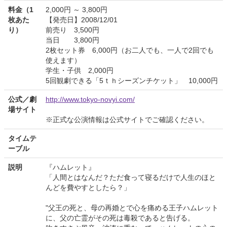
料金（1
2,000円 ～ 3,800円
枚あた
【発売日】2008/12/01
り）
前売り 3,500円
当日 3,800円
2枚セット券 6,000円（お二人でも、一人で2回でも
使えます）
学生・子供 2,000円
5回観劇できる「5ｔｈシーズンチケット」 10,000円
公式／劇
http://www.tokyo-novyi.com/
場サイト
※正式な公演情報は公式サイトでご確認ください。
タイムテ
ーブル
説明
『ハムレット』
「人間とはなんだ？ただ食って寝るだけで人生のほと
んどを費やすとしたら？」
"父王の死と、母の再婚とで心を痛める王子ハムレット
に、父の亡霊がその死は毒殺であると告げる。