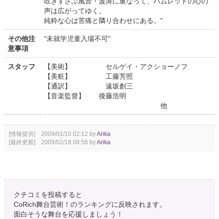
吹きすさぶ風音・波涛に重なって、ハムレットの心の
声は広がってゆく。
純粋な心は苦痛と隣り合わせにある。"
その他注
"未就学児童入場不可"
意事項
スタッフ
【美術】 セルゲイ・アクショーノフ
【美粧】 工藤芳照
【通訳】 遠坂創三
【音楽監督】 後藤浩明
他
[情報提供] 2009/01/10 02:12 by
Arika
[最終更新] 2009/02/18 08:56 by
Arika
クチコミを投稿すると
CoRich舞台芸術！のランキングに反映されます。
面白そうな舞台を応援しましょう！