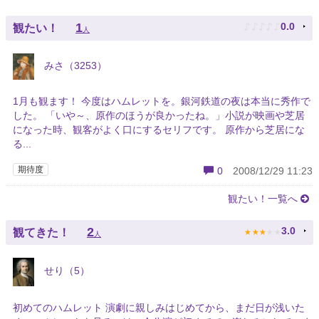
♪
♪
♪
♪
♪
1
0.0
観たい！
人
みさ（3253）
1月も観ます！ 今度はハムレットを。銀河鉄道の夜は本当に秀作で
した。 「いや～、原作のほうが良かったね。」小説が映画や芝居
になった時、観客がよく口にするセリフです。 原作から芝居にな
る...
期待度
0
2008/12/29 11:23
観たい！一覧へ
★
★
★
★
★
2
3.0
観てきた！
人
せり（5）
初めてのハムレット 演劇に親しみはじめてから、まだ日が浅いた