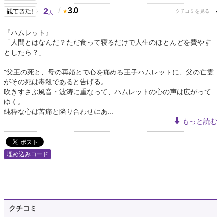
2
/
3.0
人
『ハムレット』
「人間とはなんだ？ただ食って寝るだけで人生のほとんどを費やす
としたら？」
"父王の死と、母の再婚とで心を痛める王子ハムレットに、父の亡霊
がその死は毒殺であると告げる。
吹きすさぶ風音・波涛に重なって、ハムレットの心の声は広がって
ゆく。
純粋な心は苦痛と隣り合わせにあ...
もっと読む
埋め込みコード
クチコミ