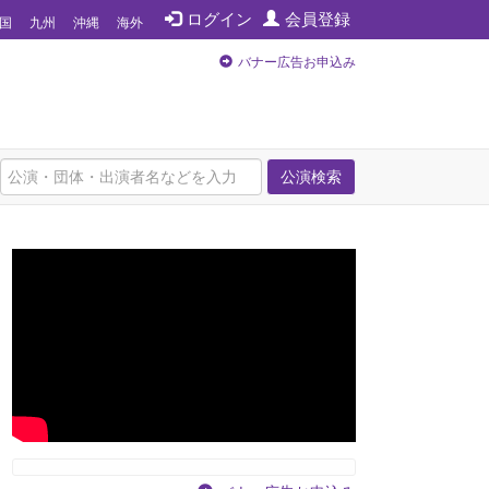
ログイン
会員登録
国
九州
沖縄
海外
バナー広告お申込み
公演検索