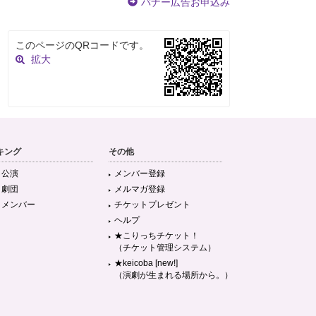
バナー広告お申込み
このページのQRコードです。
拡大
キング
その他
目公演
メンバー登録
目劇団
メルマガ登録
目メンバー
チケットプレゼント
ヘルプ
★こりっちチケット！
（チケット管理システム）
★keicoba [new!]
（演劇が生まれる場所から。）