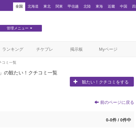
！
全国
北海道
東北
関東
甲信越
北陸
東海
近畿
中国
四
管理メニュー
団体WEBサイト管理
顧客管理
ランキング
チケプレ
掲示板
Myページ
チコミ一覧
」の観たい！クチコミ一覧
観たい！クチコミをする
前のページに戻る
0-0件 / 0件中