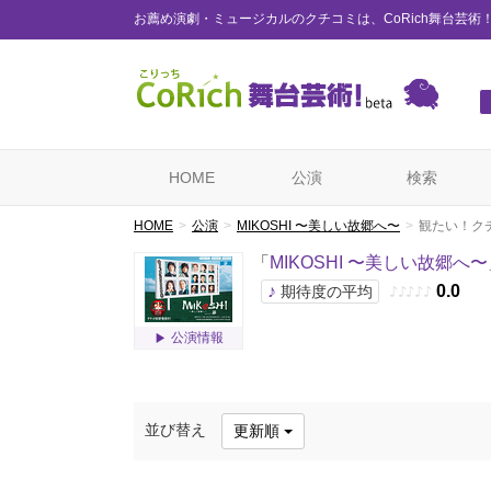
お薦め演劇・ミュージカルのクチコミは、CoRich舞台芸術
HOME
公演
検索
HOME
公演
MIKOSHI 〜美しい故郷へ〜
観たい！ク
「
MIKOSHI 〜美しい故郷へ〜
♪
0.0
期待度の平均
♪
♪
♪
♪
♪
公演情報
並び替え
更新順