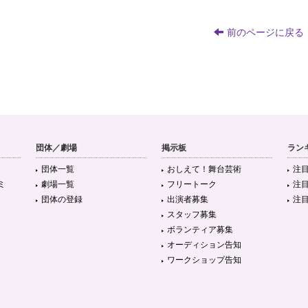
前のページに戻る
団体／劇場
掲示板
ラン
団体一覧
おしえて！舞台芸術
注
ミ
劇場一覧
フリートーク
注
団体の登録
出演者募集
注
スタッフ募集
ボランティア募集
オーディション告知
ワークショップ告知