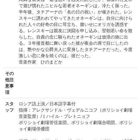
で遊び慣れたニヒルな若者オネーギンは、冷たく振った。
半年後、タチアーナの「名の日の祝い」が催された。レン
スキーに誘われてやってきたオネーギンは、自分に向けら
れた人々の好奇の目に苛立ち、腹いせにオリガを誘惑す
る。レンスキーは親友に決闘を申し込み、翌朝若い命を散
らした。自責の念に駆られたオネーギンは放浪の旅に出
る。３年後首都に舞い戻った彼が夜会の席で目にしたの
は、艶やかな公爵夫人に変身したタチアーナだった。今度
激しい恋に身を焼くのは、彼だった。
音楽作家 ひのまどか
その
他注
意事
項
スタ
ロシア語上演／日本語字幕付
ッフ
指揮：アレクサンドル・ヴェデルニコフ（ボリショイ劇場
音楽監督）/ミハイル・プレトニョフ
ボリショイ劇場管弦楽団、ボリショイ劇場合唱団、ボリシ
ョイ劇場俳優団