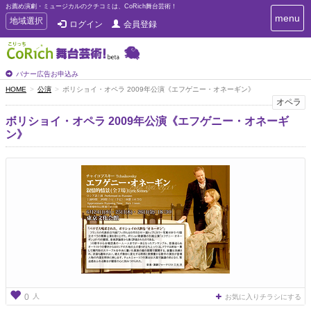
お薦め演劇・ミュージカルのクチコミは、CoRich舞台芸術！
T
menu
T
地域選択
ログイン
会員登録
o
o
g
g
g
g
l
l
バナー広告お申込み
e
e
HOME
公演
ボリショイ・オペラ 2009年公演《エフゲニー・オネーギン》
n
n
オペラ
a
a
v
ボリショイ・オペラ 2009年公演《エフゲニー・オネーギ
i
v
ン》
g
i
a
g
t
a
i
t
o
n
i
o
n
人
0
お気に入りチラシにする