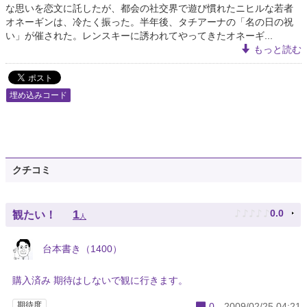
な思いを恋文に託したが、都会の社交界で遊び慣れたニヒルな若者
オネーギンは、冷たく振った。半年後、タチアーナの「名の日の祝
い」が催された。レンスキーに誘われてやってきたオネーギ...
もっと読む
埋め込みコード
クチコミ
♪
♪
♪
♪
♪
1
0.0
観たい！
人
台本書き（1400）
購入済み 期待はしないで観に行きます。
期待度
0
2009/02/25 04:21