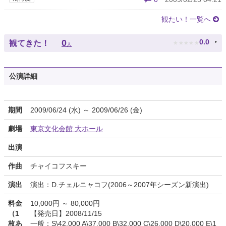
観たい！一覧へ
★
★
★
★
★
0
0.0
観てきた！
人
公演詳細
期間
2009/06/24 (水) ～ 2009/06/26 (金)
劇場
東京文化会館 大ホール
出演
作曲
チャイコフスキー
演出
演出：D.チェルニャコフ(2006～2007年シーズン新演出)
料金
10,000円 ～ 80,000円
（1
【発売日】2008/11/15
枚あ
一般：S\42,000 A\37,000 B\32,000 C\26,000 D\20,000 E\1