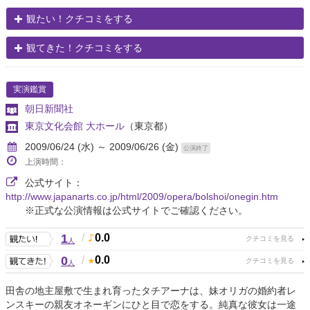
観たい！クチコミをする
観てきた！クチコミをする
実演鑑賞
朝日新聞社
東京文化会館 大ホール
（東京都）
2009/06/24 (水) ～ 2009/06/26 (金)
公演終了
上演時間：
公式サイト：
http://www.japanarts.co.jp/html/2009/opera/bolshoi/onegin.htm
※正式な公演情報は公式サイトでご確認ください。
1
/
0.0
人
0
/
0.0
人
田舎の地主屋敷で生まれ育ったタチアーナは、妹オリガの婚約者レ
ンスキーの親友オネーギンにひと目で恋をする。純真な彼女は一途