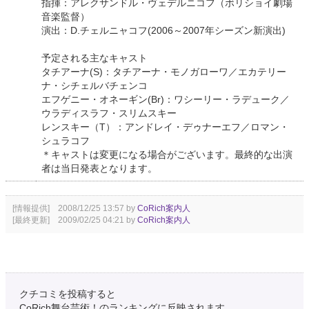
指揮：アレクサンドル・ヴェデルニコフ（ボリショイ劇場
音楽監督）
演出：D.チェルニャコフ(2006～2007年シーズン新演出)
予定される主なキャスト
タチアーナ(S)：タチアーナ・モノガローワ／エカテリー
ナ・シチェルバチェンコ
エフゲニー・オネーギン(Br)：ワシーリー・ラデューク／
ウラディスラフ・スリムスキー
レンスキー（T）：アンドレイ・デゥナーエフ／ロマン・
シュラコフ
＊キャストは変更になる場合がございます。最終的な出演
者は当日発表となります。
[情報提供] 2008/12/25 13:57 by
CoRich案内人
[最終更新] 2009/02/25 04:21 by
CoRich案内人
クチコミを投稿すると
CoRich舞台芸術！のランキングに反映されます。