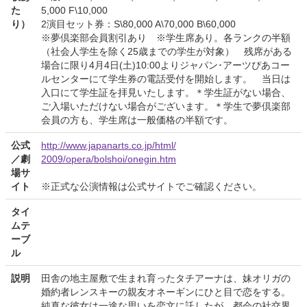
た
5,000 F\10,000
り）
2演目セット券：S\80,000 A\70,000 B\60,000
※夢倶楽部会員割引あり ※学生席あり。各ランクの半額
（社会人学生を除く25歳までの学生が対象） 残席がある
場合に限り4月4日(土)10:00よりジャパン･アーツぴあコー
ルセンターにて学生券の電話受付を開始します。 当日は
入口にて学生証を拝見いたします。＊学生証がない場合、
ご入場いただけない場合がございます。＊学生で夢倶楽部
会員の方も、学生席は一般価格の半額です。
公式
http://www.japanarts.co.jp/html/
／劇
2009/opera/bolshoi/onegin.htm
場サ
イト
※正式な公演情報は公式サイトでご確認ください。
タイ
ムテ
ーブ
ル
説明
田舎の地主屋敷で生まれ育ったタチアーナは、妹オリガの
婚約者レンスキーの親友オネーギンにひと目で恋をする。
純真な彼女は一途な思いを恋文に託したが、都会の社交界