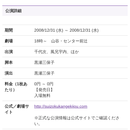
公演詳細
期間
2008/12/31 (水) ～ 2008/12/31 (水)
劇場
18時～ 山谷・センター前辻
出演
千代次、風兄宇内、ほか
脚本
黒瀬三保子
演出
黒瀬三保子
料金（1枚あ
0円 ～ 0円
たり）
【発売日】
入場無料
公式／劇場サ
http://suizokukangekijou.com
イト
※正式な公演情報は公式サイトでご確認くださ
い。