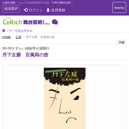
お薦め演劇・ミュージカルのクチコミは、CoRich舞台芸術！
T
menu
T
地域選択
ログイン
会員登録
o
o
g
g
g
g
l
l
バナー広告お申込み
e
e
HOME
公演
丹下左膳 百萬両の壺
n
n
演劇
a
a
v
08-09さすらい姉妹寄せ場興行
i
v
丹下左膳 百萬両の壺
g
i
a
g
t
a
i
t
o
n
i
o
n