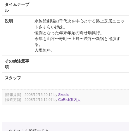
タイムテーブ
ル
説明
水族館劇場の千代次を中心とする路上芝居ユニッ
トさすらい姉妹。
恒例となった年末年始の寄せ場興行。
今年も山谷〜寿町〜上野〜渋谷〜新宿と巡演す
る。
入場無料。
その他注意事
項
スタッフ
[情報提供] 2008/12/15 20:12 by
Skeelo
[最終更新] 2008/12/16 12:07 by
CoRich案内人