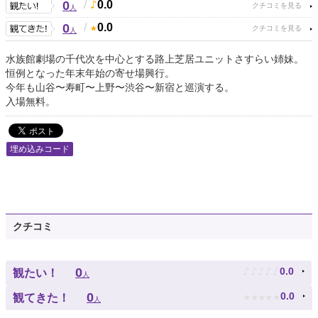
0
/
0.0
人
0
/
0.0
人
水族館劇場の千代次を中心とする路上芝居ユニットさすらい姉妹。
恒例となった年末年始の寄せ場興行。
今年も山谷〜寿町〜上野〜渋谷〜新宿と巡演する。
入場無料。
埋め込みコード
クチコミ
♪
♪
♪
♪
♪
0
0.0
観たい！
人
★
★
★
★
★
0
0.0
観てきた！
人