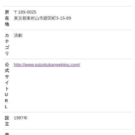
所
〒189-0025
在
東京都東村山市廻田町3-15-89
地
カ
演劇
テ
ゴ
リ
公
http://www.suizokukangekijou.com/
式
サ
イ
ト
U
R
L
設
1987年
立
受