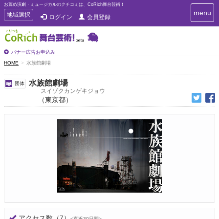
お薦め演劇・ミュージカルのクチコミは、CoRich舞台芸術！
T
menu
T
地域選択
ログイン
会員登録
o
o
g
g
g
g
l
l
バナー広告お申込み
e
e
HOME
水族館劇場
n
n
a
a
v
水族館劇場
団体
i
v
スイゾクカンゲキジョウ
g
（東京都）
i
a
g
t
a
i
t
o
n
i
o
n
アクセス数
（7）
<直近30日間>