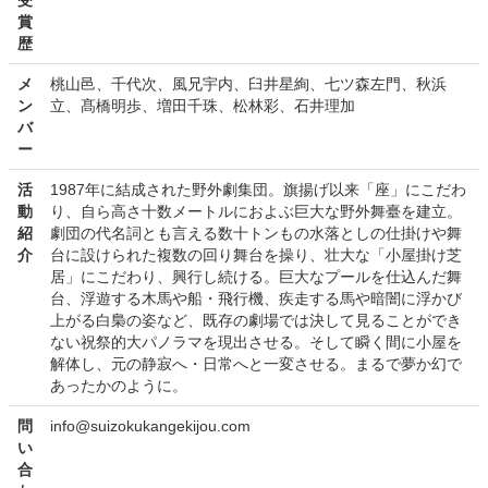
賞
歴
メ
桃山邑、千代次、風兄宇内、臼井星絢、七ツ森左門、秋浜
ン
立、髙橋明歩、増田千珠、松林彩、石井理加
バ
ー
活
1987年に結成された野外劇集団。旗揚げ以来「座」にこだわ
動
り、自ら高さ十数メートルにおよぶ巨大な野外舞臺を建立。
紹
劇団の代名詞とも言える数十トンもの水落としの仕掛けや舞
介
台に設けられた複数の回り舞台を操り、壮大な「小屋掛け芝
居」にこだわり、興行し続ける。巨大なプールを仕込んだ舞
台、浮遊する木馬や船・飛行機、疾走する馬や暗闇に浮かび
上がる白梟の姿など、既存の劇場では決して見ることができ
ない祝祭的大パノラマを現出させる。そして瞬く間に小屋を
解体し、元の静寂へ・日常へと一変させる。まるで夢か幻で
あったかのように。
問
info@suizokukangekijou.com
い
合