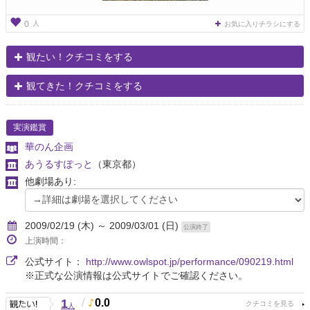
人
0
お気に入りチラシにする
観たい！クチコミをする
観てきた！クチコミをする
実演鑑賞
華のん企画
あうるすぽっと
（東京都）
他劇場あり:
2009/02/19 (木) ～ 2009/03/01 (日)
公演終了
上演時間：
公式サイト：
http://www.owlspot.jp/performance/090219.html
※正式な公演情報は公式サイトでご確認ください。
1
/
0.0
人