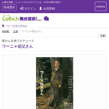
お薦め演劇・ミュージカルのクチコミは、CoRich舞台芸術！
T
menu
T
地域選択
ログイン
会員登録
o
o
g
g
g
g
l
l
バナー広告お申込み
e
e
HOME
公演
ワーニャ伯父さん
n
n
演劇
a
a
v
華のん企画プロデュース
i
v
ワーニャ伯父さん
g
i
a
g
t
a
i
t
o
n
i
o
n