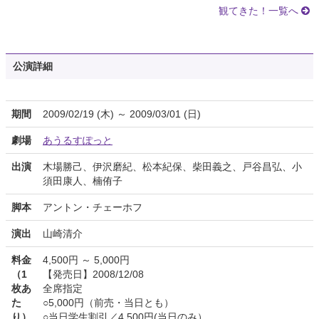
観てきた！一覧へ
公演詳細
期間
2009/02/19 (木) ～ 2009/03/01 (日)
劇場
あうるすぽっと
出演
木場勝己、伊沢磨紀、松本紀保、柴田義之、戸谷昌弘、小
須田康人、楠侑子
脚本
アントン・チェーホフ
演出
山崎清介
料金
4,500円 ～ 5,000円
（1
【発売日】2008/12/08
枚あ
全席指定
た
○5,000円（前売・当日とも）
り）
○当日学生割引／4,500円(当日のみ）