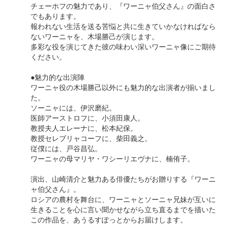
チェーホフの魅力であり、『ワーニャ伯父さん』の面白さ
でもあります。
報われない生活を送る苦悩と共に生きていかなければなら
ないワーニャを、木場勝己が演じます。
多彩な役を演じてきた彼の味わい深いワーニャ像にご期待
ください。
●魅力的な出演陣
ワーニャ役の木場勝己以外にも魅力的な出演者が揃いまし
た。
ソーニャには、伊沢磨紀。
医師アーストロフに、小須田康人。
教授夫人エレーナに、松本紀保。
教授セレブリャコーフに、柴田義之。
従僕には、戸谷昌弘。
ワーニャの母マリヤ・ワシーリエヴナに、楠侑子。
演出、山崎清介と魅力ある俳優たちがお贈りする『ワーニ
ャ伯父さん』。
ロシアの農村を舞台に、ワーニャとソーニャ兄妹が互いに
生きることを心に言い聞かせながら立ち直るまでを描いた
この作品を、あうるすぽっとからお届けします。