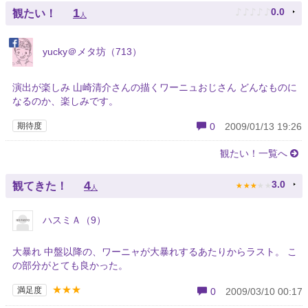
♪
♪
♪
♪
♪
1
0.0
観たい！
人
yucky＠メタ坊（713）
演出が楽しみ 山崎清介さんの描くワーニュおじさん どんなものに
なるのか、楽しみです。
期待度
0
2009/01/13 19:26
観たい！一覧へ
★
★
★
★
★
4
3.0
観てきた！
人
ハスミＡ（9）
大暴れ 中盤以降の、ワーニャが大暴れするあたりからラスト。 こ
の部分がとても良かった。
★★★
満足度
0
2009/03/10 00:17