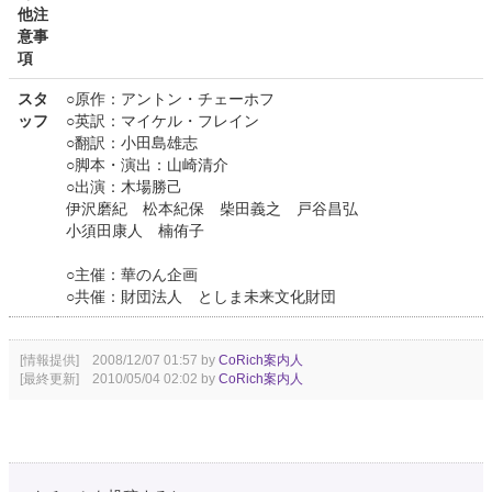
他注
意事
項
スタ
○原作：アントン・チェーホフ
ッフ
○英訳：マイケル・フレイン
○翻訳：小田島雄志
○脚本・演出：山崎清介
○出演：木場勝己
伊沢磨紀 松本紀保 柴田義之 戸谷昌弘
小須田康人 楠侑子
○主催：華のん企画
○共催：財団法人 としま未来文化財団
[情報提供] 2008/12/07 01:57 by
CoRich案内人
[最終更新] 2010/05/04 02:02 by
CoRich案内人