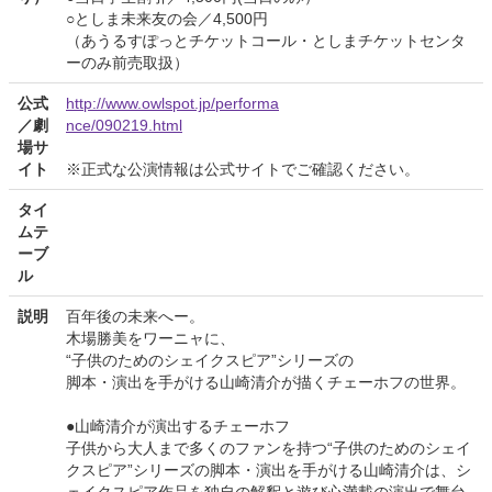
○としま未来友の会／4,500円
（あうるすぽっとチケットコール・としまチケットセンタ
ーのみ前売取扱）
公式
http://www.owlspot.jp/performa
／劇
nce/090219.html
場サ
イト
※正式な公演情報は公式サイトでご確認ください。
タイ
ムテ
ーブ
ル
説明
百年後の未来へー。
木場勝美をワーニャに、
“子供のためのシェイクスピア”シリーズの
脚本・演出を手がける山崎清介が描くチェーホフの世界。
●山崎清介が演出するチェーホフ
子供から大人まで多くのファンを持つ“子供のためのシェイ
クスピア”シリーズの脚本・演出を手がける山崎清介は、シ
ェイクスピア作品を独自の解釈と遊び心満載の演出で舞台