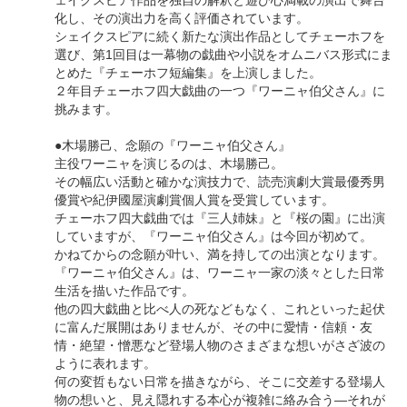
化し、その演出力を高く評価されています。
シェイクスピアに続く新たな演出作品としてチェーホフを
選び、第1回目は一幕物の戯曲や小説をオムニバス形式にま
とめた『チェーホフ短編集』を上演しました。
２年目チェーホフ四大戯曲の一つ『ワーニャ伯父さん』に
挑みます。
●木場勝己、念願の『ワーニャ伯父さん』
主役ワーニャを演じるのは、木場勝己。
その幅広い活動と確かな演技力で、読売演劇大賞最優秀男
優賞や紀伊國屋演劇賞個人賞を受賞しています。
チェーホフ四大戯曲では『三人姉妹』と『桜の園』に出演
していますが、『ワーニャ伯父さん』は今回が初めて。
かねてからの念願が叶い、満を持しての出演となります。
『ワーニャ伯父さん』は、ワーニャ一家の淡々とした日常
生活を描いた作品です。
他の四大戯曲と比べ人の死などもなく、これといった起伏
に富んだ展開はありませんが、その中に愛情・信頼・友
情・絶望・憎悪など登場人物のさまざまな想いがさざ波の
ように表れます。
何の変哲もない日常を描きながら、そこに交差する登場人
物の想いと、見え隠れする本心が複雑に絡み合う―それが