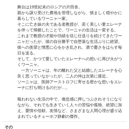
舞台は19世紀末のロシアの片田舎。
親から譲り受けた農地を管理しながら、慎ましく穏やかに
暮らしているワーニャ一家。
そこに亡き妹の夫である老教授が、若く美しい妻エレーナ
を伴って帰郷したことで、ワーニャの生活は一変する。
これまで教授の才能や功績を信じ仕送りを続けてきたワー
ニャだったが、彼の自分勝手で自堕落な生活ぶりに絶望。
彼への羨望と憎悪に心をかき乱され、酒で憂さをはらす毎
日を送る。
そして、かつて愛していたエレーナへの想いに再び火がつ
くワーニャ。
一方ソーニャは、年の離れた父と結婚したエレーナを心
良く思っていなかったが、二人の仲は次第に接近。
ソーニャは、医師アーストロフに寄せる密かな想いをエレ
ーナに打ち明けるのだが…。
報われない生活の中で、倦怠感に押しつぶされそうになり
ながら、それでも生きていく人々の苦悩や孤独、絶望に加
え、愛情や信頼、友情など、さまざまな人間心理が盛り込
まれているチェーホフ静劇の傑作。
その