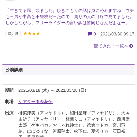
「生きてる風」観ました。ひきこもりの話は身に沁みますね。ウチ
も三男が中高と不登校だったので、周りの人の目線で見てました。
しかしながら、フリーライダーの言い訳は皆同じなんだよなー。
★★★★
満足度
0
2021/03/30 09:17
観てきた！一覧へ
公演詳細
期間
2021/03/18 (木) ～ 2021/03/28 (日)
劇場
シアター風姿花伝
出演
榊菜津美（アマヤドリ）、沼田星麻（アマヤドリ）、大塚
由祈子（アマヤドリ）、相葉りこ（アマヤドリ）、西川康
太郎（ゲキバカ／おしゃれ紳士）、徳倉マドカ、宮川飛
鳥、ばばゆりな、河原翔太、松下仁、夏沢リカ、石田裕