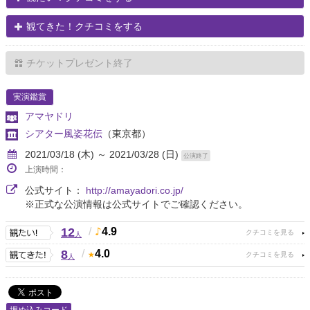
観てきた！クチコミをする
チケットプレゼント終了
実演鑑賞
アマヤドリ
シアター風姿花伝
（東京都）
2021/03/18 (木) ～ 2021/03/28 (日)
公演終了
上演時間：
公式サイト：
http://amayadori.co.jp/
※正式な公演情報は公式サイトでご確認ください。
12
/
4.9
人
8
/
4.0
人