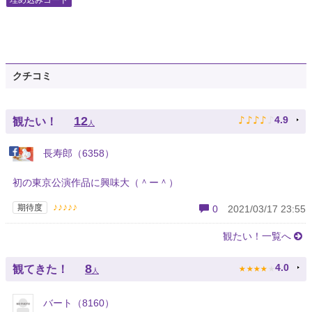
埋め込みコード
クチコミ
♪
♪
♪
♪
♪
12
4.9
観たい！
人
長寿郎（6358）
初の東京公演作品に興味大（＾ー＾）
♪♪♪♪♪
期待度
0
2021/03/17 23:55
観たい！一覧へ
★
★
★
★
★
8
4.0
観てきた！
人
バート（8160）