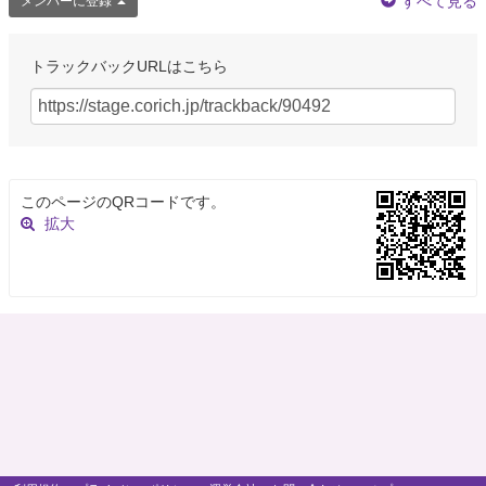
すべて見る
メンバーに登録
@tamaki86
アマヤドリ『生きてる風』は、なんていうか「小綺麗に作るつもりゼロでし
ょこれ」って作品というか、コロナを思わせる感染症がセリフにそのまま
トラックバックURLはこちら
「感染症」って言葉として出て来てたり、劇団の色としてはいくらでも詩的
な表現にできたであろう部分をあえてそのまま、ってとこに誠実さを感じた
というか
5年以上前
このページのQRコードです。
大塚 由祈子
拡大
@yukko_otsuka
アマヤドリ『生きてる風』 『ブタに真珠の首飾り』 ＠シアター風姿花伝 ２
作品とも無事千穐楽を迎えることができました！ 改めまして、ご来場下さっ
たお客様、 配信・アーカイブをご視聴下さったお客様、 応援して下さった
皆様、 公演を支…
https://t.co/IEOfD6hVZV
5年以上前
大塚 由祈子
@yukko_otsuka
アマヤドリ『生きてる風』千穐楽もぶじ終演。 ご来場くださった皆様、 配
信をご視聴くださった皆様、 ありがとうございました！ アマヤドリは終演
しましたが、 明日3/29(月)12:30より、インプロ(即興演劇)ショーに出演しま