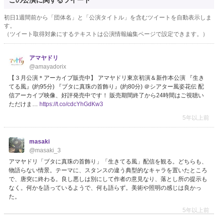
この公演に関するツイート
初日1週間前から「団体名」と「公演タイトル」を含むツイートを自動表示しま
す。
（ツイート取得対象にするテキストは公演情報編集ページで設定できます。）
アマヤドリ
@amayadorix
【３月公演＊アーカイブ販売中】 アマヤドリ東京初演＆新作本公演 『生き
てる風』(約95分) 『ブタに真珠の首飾り』(約80分) ＠シアター風姿花伝 配
信アーカイブ映像、好評発売中です！ 販売期間終了から24時間はご視聴い
ただけま…
https://t.co/cdcYhGdKw3
5年以上前
masaki
@masaki_3
アマヤドリ「ブタに真珠の首飾り」「生きてる風」配信を観る。どちらも、
物語らない情景。テーマに、スタンスの違う典型的なキャラを置いたところ
で、唐突に終わる。良し悪しは別にして作者の意見なり、落とし所の提示も
なく。何かを語っているようで、何も語らず。美術や照明の感じは良かっ
た。
5年以上前