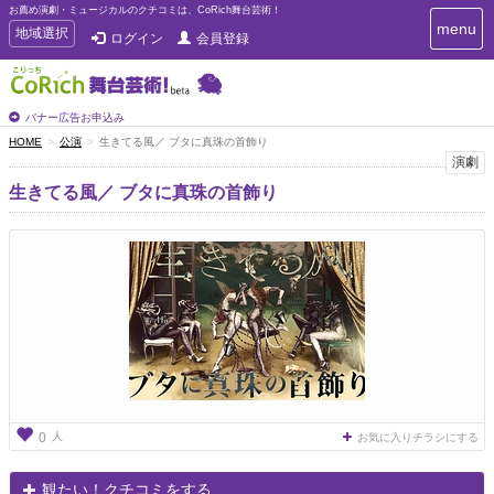
お薦め演劇・ミュージカルのクチコミは、CoRich舞台芸術！
T
menu
T
地域選択
ログイン
会員登録
o
o
g
g
g
g
l
l
バナー広告お申込み
e
e
HOME
公演
生きてる風／ ブタに真珠の首飾り
n
n
演劇
a
a
v
生きてる風／ ブタに真珠の首飾り
i
v
g
i
a
g
t
a
i
t
o
n
i
o
n
人
0
お気に入りチラシにする
観たい！クチコミをする