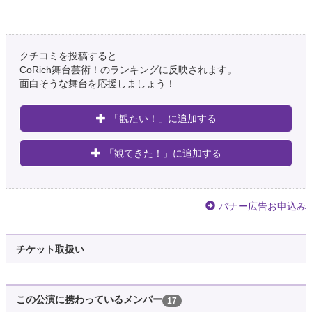
宮川飛鳥
@asukamiyagawa
アマヤドリ『生きてる風』『豚に真珠の首飾り』無事終演を迎えました！ ご
クチコミを投稿すると
来場頂いた皆様、配信をご覧頂いた皆様本当にありがとうございました！ 憧
CoRich舞台芸術！のランキングに反映されます。
れのアマヤドリへの出演、正直まだ実感がありません笑でも学びしか無い
面白そうな舞台を応援しましょう！
日々でした！ この座…
https://t.co/c9TxvEdxhW
5年以上前
「観たい！」に追加する
ばばゆりな
「観てきた！」に追加する
@BABA_zzz
アマヤドリ 『生きてる風』 『ブタに真珠の首飾り』 無事終演致しました。
当たり前じゃないよねほんと。 関わった方々全員の尽力があってことそ辿り
着けました。 劇場で配信で観てくださった皆様、支えてくださった皆様、本
バナー広告お申込み
当にありがとう…
https://t.co/WGRAe2lV46
5年以上前
チケット取扱い
豊岡 えりな (Toyooka Erina）
@t0y0k01o25
の「ブタに真珠の首飾り」配信観た。 新潟で観た時にこの作品好きだなって
この公演に携わっているメンバー
17
思っていてまた観れた✨ その気持ちわかる！そうだよね、この人の言うこと