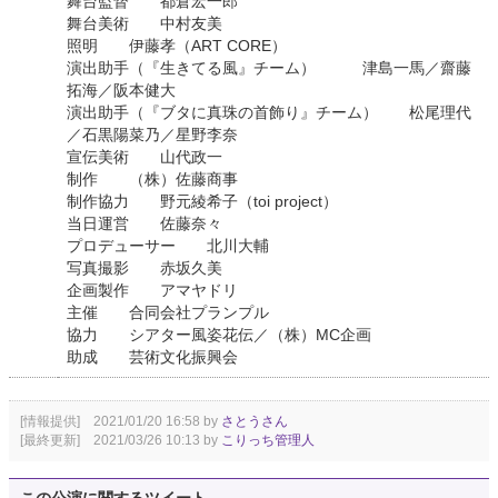
舞台監督 都倉宏一郎
舞台美術 中村友美
照明 伊藤孝（ART CORE）
演出助手（『生きてる風』チーム） 津島一馬／齋藤
拓海／阪本健大
演出助手（『ブタに真珠の首飾り』チーム） 松尾理代
／石黒陽菜乃／星野李奈
宣伝美術 山代政一
制作 （株）佐藤商事
制作協力 野元綾希子（toi project）
当日運営 佐藤奈々
プロデューサー 北川大輔
写真撮影 赤坂久美
企画製作 アマヤドリ
主催 合同会社プランプル
協力 シアター風姿花伝／（株）MC企画
助成 芸術文化振興会
[情報提供] 2021/01/20 16:58 by
さとうさん
[最終更新] 2021/03/26 10:13 by
こりっち管理人