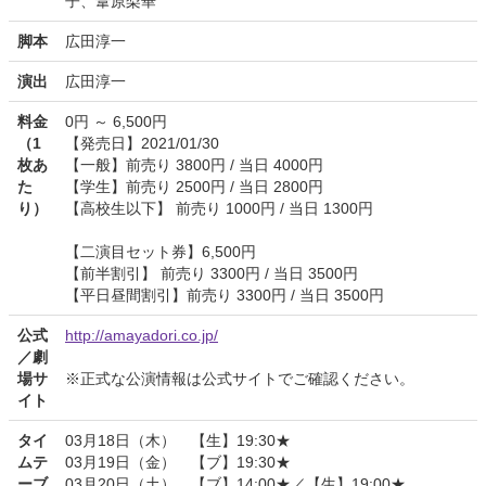
子、葦原梨華
脚本
広田淳一
演出
広田淳一
料金
0円 ～ 6,500円
（1
【発売日】2021/01/30
枚あ
【一般】前売り 3800円 / 当日 4000円
た
【学生】前売り 2500円 / 当日 2800円
り）
【高校生以下】 前売り 1000円 / 当日 1300円
【二演目セット券】6,500円
【前半割引】 前売り 3300円 / 当日 3500円
【平日昼間割引】前売り 3300円 / 当日 3500円
公式
http://amayadori.co.jp/
／劇
場サ
※正式な公演情報は公式サイトでご確認ください。
イト
タイ
03月18日（木） 【生】19:30★
ムテ
03月19日（金） 【ブ】19:30★
ーブ
03月20日（土） 【ブ】14:00★／【生】19:00★