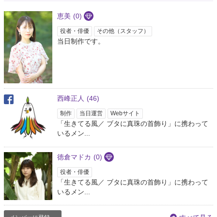
分かる！そう思うよね…っていうような共感の嵐。 なんだか、うん不器用で
も真っ直ぐにいろいろ向き合って生きようって思った。
#アマヤドリ
恵美
(0)
5年以上前
役者・俳優
その他（スタッフ）
当日制作です。
Tokatoka
@finn1127
アマヤドリ『生きてる風』を配信で観劇しました。 この作品本当なら去年の
5月に劇場で観る予定だったのですが約1年延期。コロナ禍という状況を踏ま
えて作り直されたという作品。 コロナとはハッキリ表現されていませんでし
たが感染症により多くの人が亡くなり、疎開が一般的な世界観。
西峰正人
(46)
5年以上前
制作
当日運営
Webサイト
「生きてる風／ ブタに真珠の首飾り」に携わって
進藤拓輝
いるメン...
@LWoxXO7rk3OY1FV
そして遅ればせながら土曜日に 水面下含めると詳しい数はわからないが非常
徳倉マドカ
(0)
に多いとの事。その人数だけ事情や理由が存在しているはず。どんな人生の
中で追い込まれたのか、どうしていきたいのか、各々の意見も納得できる、
役者・俳優
と思う。
#アマヤドリ
「生きてる風／ ブタに真珠の首飾り」に携わって
いるメン...
5年以上前
ぽんこつ