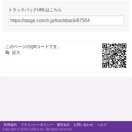
な…
https://t.co/6T6By55l7z
トラックバックURLはこちら
約6年前
現場のけいしさん
@genbanokeishi
私自分のスケジュールアプリに舞台の予定とか全部入れてるんだけど、寝起
き一発目に見たのが「明日の予定：どうせ死んでいく」だったのね。そっ
このページのQRコードです。
か、ほんとなら明日からまた舞台だったんだとちょっと落ちた後にBSPとブ
拡大
ルーシャトルメンバーからのツイ見たから、本当に泣いてしまった。
約6年前
けい
@mmzk_trpg
どうせ死んでいくだけだった子供を人為的に殺すのはだめなのですか…ボン
ドルドォ…🥲
約6年前
おかっぱダイナマイト
@315okappa315
利用規約
プライバシーポリシー
運営会社
お問い合わせ
ヘルプ
松田岳くんの舞台出演情報来た〜😭 中止になってしまった「どうせ、死ん
Copyright ©
2026 CoRich,Inc. All rights reserved.