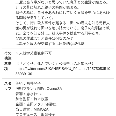
二度と会う事がないと思っていた息子との生活が始まる。
とうの昔に切れた親子の時間が始まる。
息子の為に、自分をあらわにしていく父親を中心にあらゆ
る問題が発生していく。
そして、街に殺人事件が起きる。田中の過去を知る元殺人
犯の男が現れて田中を追い詰めていく。息子の幼馴染で親
友。全てを知る姉…。殺人事件を捜査する刑事たち。
父親の罪滅ぼしと責任は何なのか？
…親子と殺人が交錯する…圧倒的な現代劇
その
※未就学児童観劇不可
他注
意事
【『どうせ、死んでいく』公演中止のお知らせ】
項
https://twitter.com/ZIKANSEISAKU_P/status/12575053510
38939136
スタ
美術：向井登子
ッフ
照明プラン：RIFroOvseaSA
音響：志水れいこ
舞台監督：鈴木政憲
企画：吉田メタル/谷碧仁
当日運営：MIMOZA
プロデュース：田窪桜子