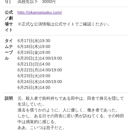
り）
高校生以下 3000円
公式
http://zikanseisaku.com/
／劇
場サ
※正式な公演情報は公式サイトでご確認ください。
イト
タイ
6月17日(水)19:30
ムテ
6月18日(木)19:00
ーブ
6月19日(金)19:00
ル
6月20日(土)14:00/19:00
6月21日(日)14:00
6月22日(月)14:00/19:00
6月23日(火)19:00
6月24日(水)14:00/19:00
6月25日(木)14:00
説明
元、殺人者で前科持ちである田中は、田舎で身元を隠して
生活していた。
過去を償うかのように、人に優しく、働き者であった。
しかし、ある日その田舎に若い男が訪ねてくる、その時田
中は感覚的に感じる。
ああ、こいつは息子だと。