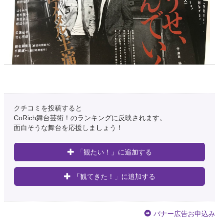
クチコミを投稿すると
CoRich舞台芸術！のランキングに反映されます。
約6年前
面白そうな舞台を応援しましょう！
今川
「観たい！」に追加する
@imagawa_st
時間制作さんの「どうせ死んでいく」のフライヤーがとても欲しいです……
「観てきた！」に追加する
約6年前
さくらでんぶ│締切を守ろう
バナー広告お申込み
@solferino