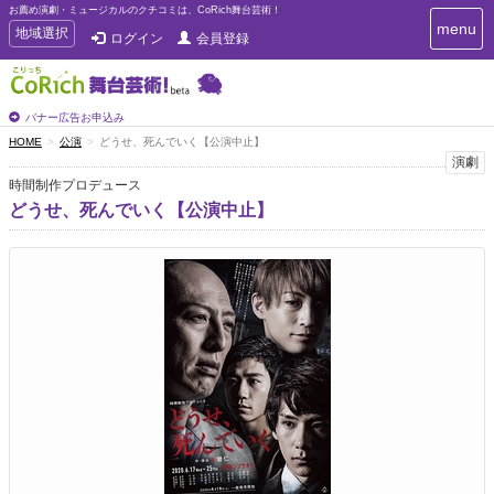
お薦め演劇・ミュージカルのクチコミは、CoRich舞台芸術！
T
menu
T
地域選択
ログイン
会員登録
o
o
g
g
g
g
l
l
バナー広告お申込み
e
e
HOME
公演
どうせ、死んでいく【公演中止】
n
n
演劇
a
a
v
時間制作プロデュース
i
v
どうせ、死んでいく【公演中止】
g
i
a
g
t
a
i
t
o
n
i
o
n