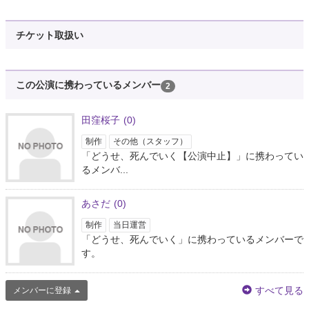
『どうせ、死んでいく』 めちゃくちゃ観たかったな……………… 来年ﾜﾝﾁｬﾝ
ないかな………………
チケット取扱い
約6年前
オレ様
この公演に携わっているメンバー
2
@p_suzuking
『どうせ死んでいく。』めちゃくちゃ観たかった。 シブゲキに通いつめたか
った！
田窪桜子
(0)
約6年前
制作
その他（スタッフ）
「どうせ、死んでいく【公演中止】」に携わってい
るメンバ...
るぅ¨̮⑅*
@RuuRuu_Ruuu
どうせ死んでいく見たかったなぁ😢
あさだ
(0)
約6年前
制作
当日運営
「どうせ、死んでいく」に携わっているメンバーで
吉田メタル
す。
@metalmanjapan
"どうせ死んでいく。" 初日予定だった今日 1人でいたくなくて 谷と田名瀬と
すべて見る
メンバーに登録
今國と 幻初日乾杯！ コロナめ👊 オレ主役なんか そうそうないねんから ほん
まにうらみ倍増やでw あとは 池田くん、野村くん、竹石くんと 飲みたいか