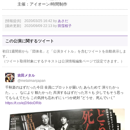
主催：アイオーン/時間制作
[情報提供] 2020/03/25 16:42 by
あさだ
[最終更新] 2020/09/09 22:13 by
田窪桜子
この公演に関するツイート
初日1週間前から「団体名」と「公演タイトル」を含むツイートを自動表示しま
す。
（ツイート取得対象にするテキストは公演情報編集ページで設定できます。）
吉田メタル
@metalmanjapan
千秋楽のはずだった今日 全員にプロットが届いた あらためて 演りたかっ
た。。。 なにより 観たかった 共演するはずだった方々も 少しでもそう思っ
てもらえてたら この気持ち忘れずに いつか絶対 "どうせ、死んでいく"
https://t.co/ejD9doDRib