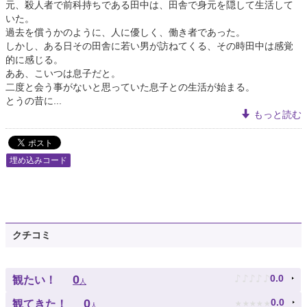
元、殺人者で前科持ちである田中は、田舎で身元を隠して生活して
いた。
過去を償うかのように、人に優しく、働き者であった。
しかし、ある日その田舎に若い男が訪ねてくる、その時田中は感覚
的に感じる。
ああ、こいつは息子だと。
二度と会う事がないと思っていた息子との生活が始まる。
とうの昔に...
もっと読む
埋め込みコード
クチコミ
♪
♪
♪
♪
♪
0
0.0
観たい！
人
★
★
★
★
★
0
0.0
観てきた！
人