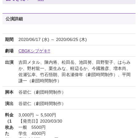
公演詳細
期間
2020/06/17 (水) ～ 2020/06/25 (木)
劇場
CBGKシブゲキ!!
出演
吉田メタル、陳内将、松田岳、池田努、田野聖子、はらみ
か、野村龍一、栗生みな、軽辺るか、今國雅彦、増本尚、
佐瀬弘幸、竹石悟朗、田名瀬偉年（劇団時間制作）、平岡
謙一（劇団時間制作）
脚本
谷碧仁（劇団時間制作）
演出
谷碧仁（劇団時間制作）
料金
3,000円 ～ 5,500円
（1
【発売日】2020/03/30
枚あ
一般 5500円
た
学生 4000円