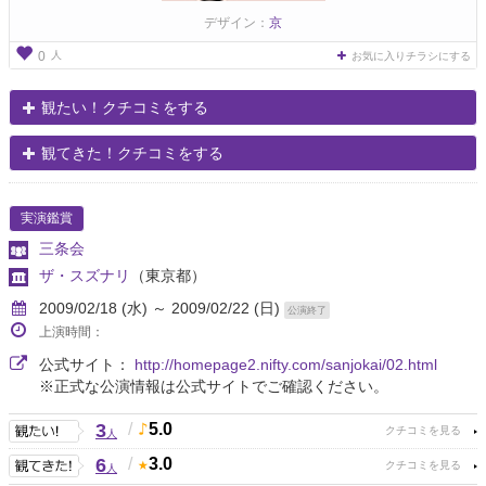
デザイン：
京
人
0
お気に入りチラシにする
観たい！クチコミをする
観てきた！クチコミをする
実演鑑賞
三条会
ザ・スズナリ
（東京都）
2009/02/18 (水) ～ 2009/02/22 (日)
公演終了
上演時間：
公式サイト：
http://homepage2.nifty.com/sanjokai/02.html
※正式な公演情報は公式サイトでご確認ください。
3
/
5.0
人
6
/
3.0
人