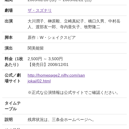
劇場
ザ・スズナリ
出演
大川潤子、榊原毅、立崎真紀子、橋口久男、中村岳
人、渡部友一郎、寺内亜矢子、牧野隆二
脚本
原作：W・シェイクスピア
演出
関美能留
料金（1枚
2,500円 ～ 3,500円
あたり）
【発売日】2008/12/01
公式／劇
http://homepage2.nifty.com/san
場サイト
jokai/02.html
※正式な公演情報は公式サイトでご確認ください。
タイムテ
ーブル
説明
残席状況は、三条会ホームページへ。