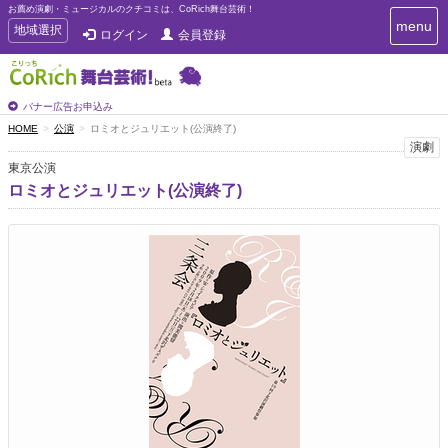
お薦め演劇・ミュージカルのクチコミは、CoRich舞台芸術！
T
menu
T
地域選択
ログイン
会員登録
o
o
g
g
g
g
l
l
バナー広告お申込み
e
e
HOME
公演
ロミオとジュリエット(公演終了)
n
n
演劇
a
a
v
東京公演
i
v
ロミオとジュリエット(公演終了)
g
i
a
g
t
a
i
t
o
n
i
o
n