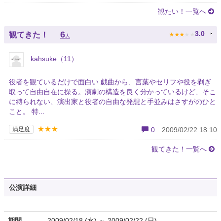
観たい！一覧へ
★
★
★
★
★
6
3.0
観てきた！
人
kahsuke（11）
役者を観ているだけで面白い 戯曲から、言葉やセリフや役を剥ぎ
取って自由自在に操る。演劇の構造を良く分かっているけど、そこ
に縛られない、演出家と役者の自由な発想と手並みはさすがのひと
こと。 特...
★★★
満足度
0
2009/02/22 18:10
観てきた！一覧へ
公演詳細
期間
2009/02/18 (水) ～ 2009/02/22 (日)