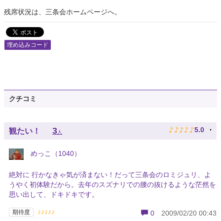
残席状況は、三条会ホームページへ。
埋め込みコード
クチコミ
♪
♪
♪
♪
♪
3
5.0
観たい！
人
めっこ（1040）
絶対に 行かなきゃ気が済まない！だって三条会のロミジュリ、よ
うやく初体験だから。去年のスズナリでの腰の抜けるような茫然を
思い出して、ドキドキです。
♪♪♪♪♪
期待度
0
2009/02/20 00:43