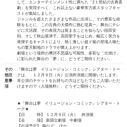
して、エンターテインメント性に満ちた「2１世紀の古典喜
劇」を実現すべく、これ以上ない豪華実力派スタッフキャ
ストが集結しました。
ジャンルを超えたさまざまな作品に出演し、その豊富な経
験をもとに、この古典の大傑作に挑む堤真一。舞台にテレ
ビに大活躍、その表現力は留まることを知らない段田安
則。そして秋山菜津子、高田聖子をはじめ、幅広く実力を
発揮するキャストにより、熱く激しい超ド級の登場人物た
ちの驚天動地のドラマが燃え上がります。
劇場という場所の摩訶不思議な可能性、多彩な「仕掛け」
に彩られた舞台の「夢」に、どうぞご期待ください。
その
『舞台は夢 イリュージョン・コミック』シアター・トー
他注
クは、 １２月９日（火）公演終演後に開催いたします。
意事
本公演のチケットをお持ちの方はどなたでもご入場いただ
項
けますので（入場無料）、どうぞご期待ください。
★『舞台は夢 イリュージョン・コミック』シアター・ト
ーク★
【日 時】 １２月９日（火） 終演後
【会 場】 新国立劇場 中劇場
【出演予定】 鵜山 仁 ほか