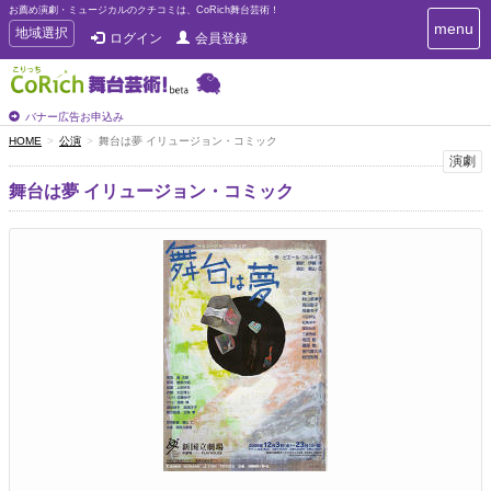
お薦め演劇・ミュージカルのクチコミは、CoRich舞台芸術！
T
menu
T
地域選択
ログイン
会員登録
o
o
g
g
g
g
l
l
バナー広告お申込み
e
e
HOME
公演
舞台は夢 イリュージョン・コミック
n
n
演劇
a
a
v
舞台は夢 イリュージョン・コミック
i
v
g
i
a
g
t
a
i
t
o
n
i
o
n