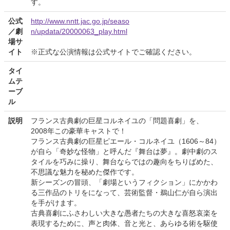
す。
公式
http://www.nntt.jac.go.jp/seaso
／劇
n/updata/20000063_play.html
場サ
イト
※正式な公演情報は公式サイトでご確認ください。
タイ
ムテ
ーブ
ル
説明
フランス古典劇の巨星コルネイユの「問題喜劇」を、
2008年この豪華キャストで！
フランス古典劇の巨星ピエール・コルネイユ（1606～84）
が自ら「奇妙な怪物」と呼んだ『舞台は夢』。劇中劇のス
タイルを巧みに操り、舞台ならではの趣向をちりばめた、
不思議な魅力を秘めた傑作です。
新シーズンの冒頭、「劇場というフィクション」にかかわ
る三作品のトリをになって、芸術監督・鵜山仁が自ら演出
を手がけます。
古典喜劇にふさわしい大きな愚者たちの大きな喜怒哀楽を
表現するために、声と肉体、音と光と、あらゆる術を駆使