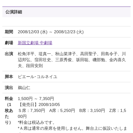
公演詳細
期間
2008/12/03 (水) ～ 2008/12/23 (火)
劇場
新国立劇場 中劇場
出演
松角洋平、堤真一、秋山菜津子、高田聖子、田島令子、川
辺邦弘、窪田壮史、三原秀俊、坂田聡、磯部勉、金内喜久
夫、段田安則
脚本
ピエール･コルネイユ
演出
鵜山仁
料金
1,500円 ～ 7,350円
（1
【発売日】2008/10/05
枚あ
Ｓ席：7,350円 A席：5,250円 B席：3,150円 Z席：1,5
た
00円
り）
*料金は税込みです。
*Ａ席は通常の座席を使用しません。舞台上に仮設いたしま