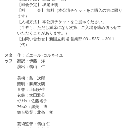
【司会予定】 堀尾正明
【料 金】 無料（本公演チケットをご購入の方に限り
ます）
【入場方法】 本公演チケットをご提示ください。
（半券可、ただし満席になり次第、ご入場を締め切らせて
いただくことがあります。）
【お問い合わせ】新国立劇場 営業部 03－5351－3011
（代）
スタ
作：ピエール･コルネイユ
ッフ
翻訳：伊藤 洋
演出：鵜山 仁
美術：島 次郎
照明：勝柴次朗
音響：上田好生
衣裳：太田雅公
ﾍｱﾒｲｸ：佐藤裕子
ｱｸｼｮﾝ：渥美 博
舞台監督：北条 孝
芸術監督：鵜山 仁