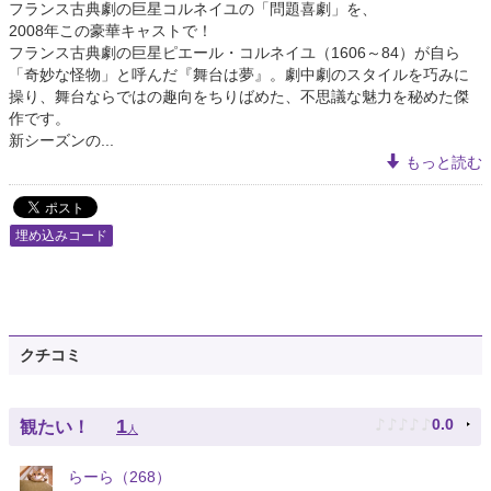
フランス古典劇の巨星コルネイユの「問題喜劇」を、
2008年この豪華キャストで！
フランス古典劇の巨星ピエール・コルネイユ（1606～84）が自ら
「奇妙な怪物」と呼んだ『舞台は夢』。劇中劇のスタイルを巧みに
操り、舞台ならではの趣向をちりばめた、不思議な魅力を秘めた傑
作です。
新シーズンの...
もっと読む
埋め込みコード
クチコミ
♪
♪
♪
♪
♪
1
0.0
観たい！
人
らーら（268）