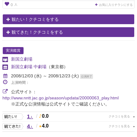
人
0
お気に入りチラシにする
観たい！クチコミをする
観てきた！クチコミをする
実演鑑賞
新国立劇場
新国立劇場 中劇場
（東京都）
2008/12/03 (水) ～ 2008/12/23 (火)
公演終了
上演時間：
公式サイト：
http://www.nntt.jac.go.jp/season/updata/20000063_play.html
※正式な公演情報は公式サイトでご確認ください。
1
/
0.0
人
4
/
4.0
人