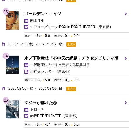
13
ゴールデン・エイジ
劇団俳小
シアターグリーン BOX in BOX THEATER
（東京都）
2
/
5.0
0
/
0.0
人
人
2026/08/06 (木) ～ 2026/08/12 (水)
上演中
14
木ノ下歌舞伎「心中天の網島」アクセシビリティ版
一般財団法人松本市芸術文化振興財団
吉祥寺シアター
（東京都）
3
/
5.0
0
/
0.0
人
人
2026/08/05 (水) ～ 2026/08/09 (日)
上演中
15
クジラが群れた恋
トローチ
赤坂RED/THEATER
（東京都）
9
/
4.7
0
/
0.0
人
人