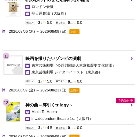
ロンドン会議
聖天通劇場
（大阪府）
2
/
5.0
0
/
0.0
人
人
2026/08/06 (木) ～ 2026/08/09 (日)
上演中
11
映画を撮りたいゾンビの演劇
東京芸術劇場（公益財団法人東京都歴史文化財団）
東京芸術劇場 シアターイースト
（東京都）
1
/
5.0
0
/
0.0
人
人
2026/08/07 (金) ～ 2026/08/23 (日)
上演中
予約受付中
12
神の曲～澪引くtrilogy～
Micro To Macro
in→dependent theatre 1st
（大阪府）
3
/
4.5
0
/
0.0
人
人
2026/08/07 (金) ～ 2026/08/09 (日)
上演中