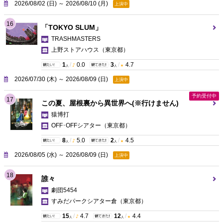
2026/08/02 (日) ～ 2026/08/10 (月)
上演中
16
「TOKYO SLUM」
TRASHMASTERS
上野ストアハウス
（東京都）
1
/
0.0
3
/
4.7
人
人
2026/07/30 (木) ～ 2026/08/09 (日)
上演中
予約受付中
17
この夏、屋根裏から異世界へ(※行けません)
猿博打
OFF･OFFシアター
（東京都）
8
/
5.0
2
/
4.5
人
人
2026/08/05 (水) ～ 2026/08/09 (日)
上演中
18
誰々
劇団5454
すみだパークシアター倉
（東京都）
15
/
4.7
12
/
4.4
人
人