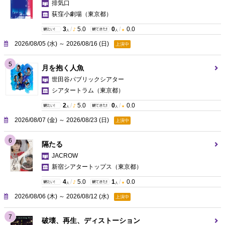
排気口
荻窪小劇場
（東京都）
3
/
5.0
0
/
0.0
人
人
2026/08/05 (水) ～ 2026/08/16 (日)
上演中
5
月を抱く人魚
世田谷パブリックシアター
シアタートラム
（東京都）
2
/
5.0
0
/
0.0
人
人
2026/08/07 (金) ～ 2026/08/23 (日)
上演中
6
隔たる
JACROW
新宿シアタートップス
（東京都）
4
/
5.0
1
/
0.0
人
人
2026/08/06 (木) ～ 2026/08/12 (水)
上演中
7
破壊、再生、ディストーション