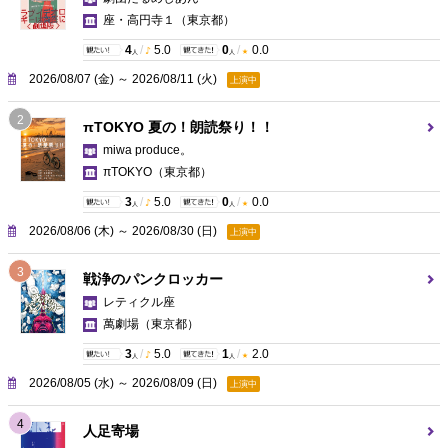
座・高円寺１
（東京都）
4
/
5.0
0
/
0.0
人
人
2026/08/07 (金) ～ 2026/08/11 (火)
上演中
2
πTOKYO 夏の！朗読祭り！！
miwa produce。
πTOKYO
（東京都）
3
/
5.0
0
/
0.0
人
人
2026/08/06 (木) ～ 2026/08/30 (日)
上演中
3
戦浄のパンクロッカー
レティクル座
萬劇場
（東京都）
3
/
5.0
1
/
2.0
人
人
2026/08/05 (水) ～ 2026/08/09 (日)
上演中
4
人足寄場