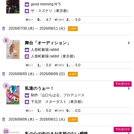
good morning N°5
ザ・スズナリ
（東京都）
9
/
4.7
2
/
5.0
人
人
2026/07/30 (木) ～ 2026/08/11 (火)
上演中
8
舞台「オーディション」
人形町劇場 rabbit
人形町劇場 rabbit
（東京都）
1
/
5.0
1
/
5.0
人
人
2026/08/05 (水) ～ 2026/08/09 (日)
上演中
予約受付中
9
私達のうぉー！
制作「山口ちはる」プロデュース
下北沢 スターダスト
（東京都）
1
/
5.0
0
/
0.0
人
人
2026/08/06 (木) ～ 2026/08/11 (火)
上演中
予約受付中
10
私の心の中のまだ名前のない感情