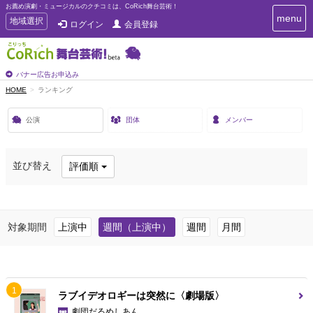
お薦め演劇・ミュージカルのクチコミは、CoRich舞台芸術！
T
menu
T
地域選択
ログイン
会員登録
o
o
g
g
g
g
l
l
バナー広告お申込み
e
e
HOME
ランキング
n
n
a
a
v
公演
団体
メンバー
i
v
g
i
a
g
t
並び替え
評価順
a
i
t
o
n
i
o
対象期間
上演中
週間（上演中）
週間
月間
n
1
ラブイデオロギーは突然に〈劇場版〉
劇団だるめしあん