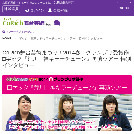
お薦め演劇・ミュージカルのクチコミは、CoRich舞台芸術！
T
menu
T
地域選択
ログイン
会員登録
o
o
g
g
g
g
l
l
バナー広告お申込み
e
e
HOME
□字ック『荒川、神キラーチューン』ツアー 特別インタビュー
n
n
a
a
v
CoRich舞台芸術まつり！2014春 グランプリ受賞作
i
v
□字ック『荒川、神キラーチューン』再演ツアー 特別
g
i
インタビュー
a
g
t
a
i
t
o
n
i
o
n