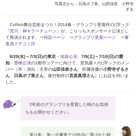
写真左から：日高ボブ美、山田佳奈、小野寺
ずる
CoRich舞台芸術まつり！2014春・グランプリ受賞作の□字ック
『荒川、神キラーチューン』
が、こりっちスポンサード公演とし
て再演されます。⇒
特設ページ
⇒
グランプリ受賞ページ
⇒
審
査員クチコミ評
6/29(水)～7/3(日)の東京
・
池袋公演
、
7/9(土)～7/10(日)の愛
知
・
豊橋公演
の2都市ツアーに向けて、意気揚々の□字ックのメン
バー（作・演出・主宰の
山田佳奈さん
、所属俳優の
小野寺ずるさ
ん
、
日高ボブ美さん
、座付制作の
宮原真理さん
）にお話を伺いま
した。
2年前のグランプリを受賞した時のお気持
ちをお聞かせください。
実は私、第一次審査で10作品に選ばれた時