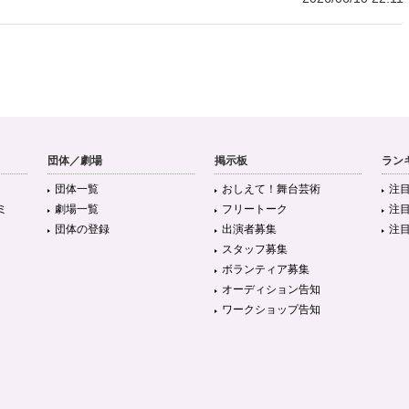
団体／劇場
掲示板
ラン
団体一覧
おしえて！舞台芸術
注
ミ
劇場一覧
フリートーク
注
団体の登録
出演者募集
注
スタッフ募集
ボランティア募集
オーディション告知
ワークショップ告知