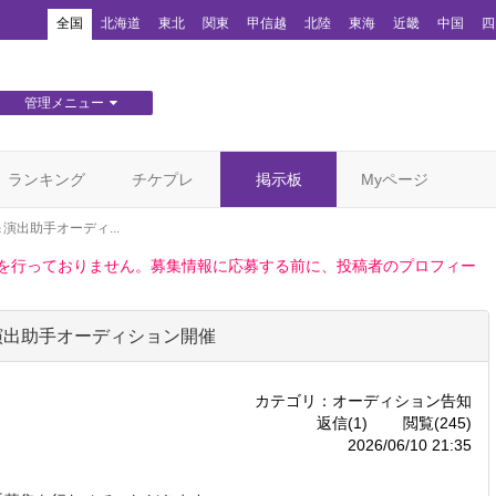
！
全国
北海道
東北
関東
甲信越
北陸
東海
近畿
中国
四
管理メニュー
団体WEBサイト管理
顧客管理
ランキング
チケプレ
掲示板
Myページ
出助手オーディ...
調査を行っておりません。募集情報に応募する前に、投稿者のプロフィー
演出助手オーディション開催
カテゴリ：オーディション告知
返信(1)
閲覧(245)
2026/06/10 21:35