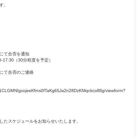
す。
ルにて合否を通知
0-17:30（30分程度を予定）
ルにて合否のご連絡
rxc1CLGMNIgxojeeKfms0fTaKg65Ja2n28DzKNlqckco88g/viewform?
したスケジュールをお知らせいたします。