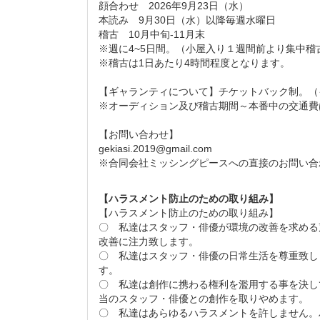
顔合わせ 2026年9月23日（水）
本読み 9月30日（水）以降毎週水曜日
稽古 10月中旬-11月末
※週に4~5日間。（小屋入り１週間前より集中稽
※稽古は1日あたり4時間程度となります。
【ギャランティについて】チケットバック制。（
※オーディション及び稽古期間～本番中の交通費
【お問い合わせ】
gekiasi.2019@gmail.com
※合同会社ミッシングピースへの直接のお問い合
【ハラスメント防止のための取り組み】
【ハラスメント防止のための取り組み】
〇 私達はスタッフ・俳優が環境の改善を求める
改善に注力致します。
〇 私達はスタッフ・俳優の日常生活を尊重致し
す。
〇 私達は創作に携わる権利を濫用する事を決し
当のスタッフ・俳優との創作を取りやめます。
〇 私達はあらゆるハラスメントを許しません。