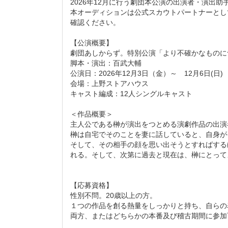
2026年12月に行う劇団本公演の出演者・演出
本オーディションは公式スカウトパートナーとし
確認ください。
【公演概要】
劇団あしからず。特別公演「より不確かなものに
脚本・演出：百武大輔
公演日：2026年12月3日（金）～ 12月6日(日)
会場：上野ストアハウス
キャスト編成：12人シングルキャスト
＜作品概要＞
主人公である榊が演出をつとめる演劇作品の出演
榊は自宅でそのことを妻に話していると、自身が
そして、その相手の顔を思い出そうとすればする
れる。そして、次第に過去と現在は、榊にとって
【応募資格】
性別不問。20歳以上の方。
１つの作品を創る熱量をしっかりと持ち、自らの
両方、またはどちらかの本番及び稽古期間に参加