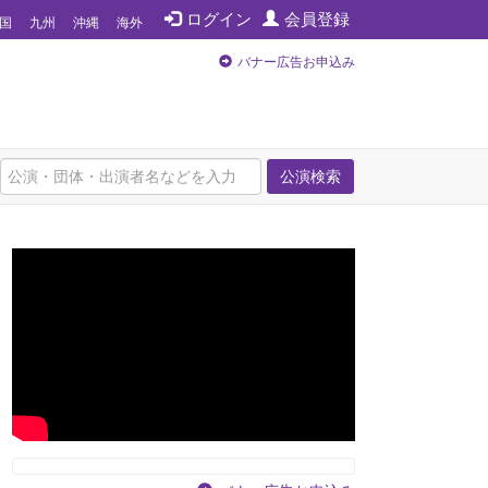
ログイン
会員登録
国
九州
沖縄
海外
バナー広告お申込み
公演検索