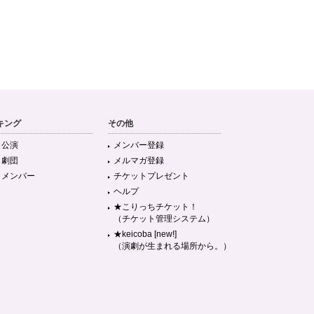
キング
その他
目公演
メンバー登録
目劇団
メルマガ登録
目メンバー
チケットプレゼント
ヘルプ
★こりっちチケット！
（チケット管理システム）
★keicoba [new!]
（演劇が生まれる場所から。）