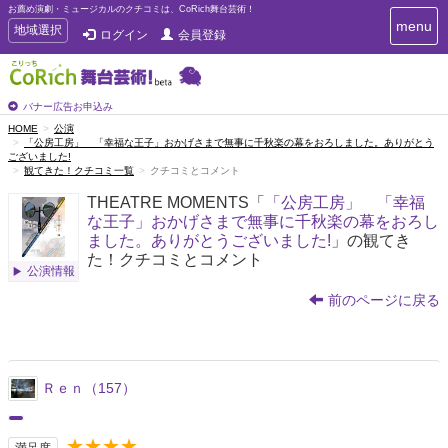
お薦め演劇・ミュージカルのクチコミは、CoRich舞台芸術！
T
menu
T
地域選択
ログイン
会員登録
o
o
g
g
g
g
l
l
バナー広告お申込み
e
e
HOME
公演
n
「公房工房」 「幸福な王子」おかげさまで無事に千秋楽の幕をおろしました。ありがとう
n
a
ございました!
a
v
観てきた！クチコミ一覧
クチコミとコメント
i
v
g
THEATRE MOMENTS「
「公房工房」 「幸福
i
a
な王子」おかげさまで無事に千秋楽の幕をおろし
g
t
ました。ありがとうございました!
」の観てき
a
i
た！クチコミとコメント
t
o
公演情報
n
i
前のページに戻る
o
n
Ｒｅｎ（157）
★★★★