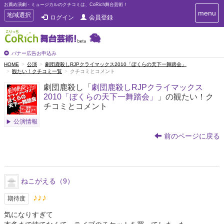
お薦め演劇・ミュージカルのクチコミは、CoRich舞台芸術！
T
menu
T
地域選択
ログイン
会員登録
o
o
g
g
g
g
l
l
バナー広告お申込み
e
e
HOME
公演
劇団鹿殺しRJPクライマックス2010「ぼくらの天下一舞踏会」
n
観たい！クチコミ一覧
クチコミとコメント
n
a
a
v
劇団鹿殺し「
劇団鹿殺しRJPクライマックス
i
v
2010「ぼくらの天下一舞踏会」
」の観たい！ク
g
i
チコミとコメント
a
g
t
公演情報
a
i
t
o
前のページに戻る
n
i
o
n
ねこがえる（9）
♪♪♪
期待度
気になりすぎて