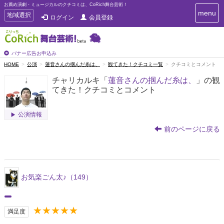
お薦め演劇・ミュージカルのクチコミは、CoRich舞台芸術！
T
menu
T
地域選択
ログイン
会員登録
o
o
g
g
g
g
l
l
バナー広告お申込み
e
e
HOME
公演
蓮音さんの掴んだ糸は、
観てきた！クチコミ一覧
クチコミとコメント
n
n
a
チャリカルキ「
蓮音さんの掴んだ糸は、
」の観
a
v
てきた！クチコミとコメント
i
v
g
i
a
g
公演情報
t
a
i
前のページに戻る
t
o
n
i
o
n
お気楽ごん太♪（149）
★★★★★
満足度