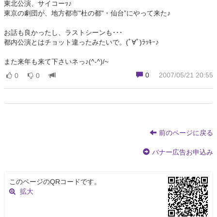
東北公演、サイコーｯ♪
東京の劇団が、地方都市"杜の都"・仙台”にやって来た♪
お話も良かったし、ラストシーンも･･･
都内公演とはチョット違ったみたいで。(ﾟ∀ﾟ)ﾗｯｷｰ♪
また来年も来て下さいネっ♪(^-^)/~
0
2007/05/21 20:55
0
0
前のページに戻る
バナー広告お申込み
このページのQRコードです。
拡大