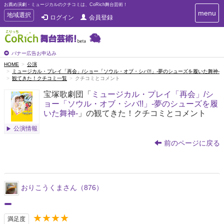
お薦め演劇・ミュージカルのクチコミは、CoRich舞台芸術！
T
menu
T
地域選択
ログイン
会員登録
o
o
g
g
g
g
l
l
バナー広告お申込み
e
e
HOME
公演
n
ミュージカル・プレイ「再会」/ショー「ソウル・オブ・シバ!!」-夢のシューズを履いた舞神-
n
a
観てきた！クチコミ一覧
クチコミとコメント
a
v
i
v
宝塚歌劇団「
ミュージカル・プレイ「再会」/シ
g
i
ョー「ソウル・オブ・シバ!!」-夢のシューズを履
a
g
いた舞神-
」の観てきた！クチコミとコメント
t
a
i
公演情報
t
o
n
i
前のページに戻る
o
n
おりこうくまさん（876）
★★★★
満足度