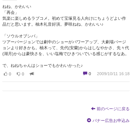
ねね、かわいい
「再会」
気楽に楽しめるラブコメ。初めて宝塚見る人向けにちょうどよい作
品だと思います。柚木礼音好演。夢咲ねね、かわいい♪
「ソウルオブシバ」
ツアーバージョンでは劇中のショーがパワーアップ、大劇場バージ
ョンより好きかも。柚木って、先代(安蘭)からはしなやかさ、先々代
(湖月)からは豪快さを、いい塩梅でひきついでいる感じがするなあ。
で、ねねちゃんはショーでもかわいかった♪
0
2009/10/11 16:18
0
0
前のページに戻る
バナー広告お申込み