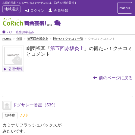
お薦め演劇・ミュージカルのクチコミは、CoRich舞台芸術！
T
menu
T
地域選択
ログイン
会員登録
o
o
g
g
g
g
l
l
バナー広告お申込み
e
e
HOME
公演
第五回赤坂炎上
観たい！クチコミ一覧
クチコミとコメント
n
n
a
劇団福耳「
第五回赤坂炎上
」の観たい！クチコミ
a
v
とコメント
i
v
g
i
a
g
公演情報
t
a
i
前のページに戻る
t
o
n
i
o
n
ドグサレ一番星（539）
♪♪♪
期待度
カミナリフラッシュバックスが
みたいです。