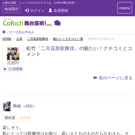
お薦め演劇・ミュージカルのクチコミは、CoRich舞台芸術！
T
menu
T
地域選択
ログイン
会員登録
o
o
g
g
g
g
l
l
バナー広告お申込み
e
e
HOME
公演
二月花形歌舞伎
観たい！クチコミ一覧
クチコミとコメント
n
n
a
松竹「
二月花形歌舞伎
」の観たい！クチコミとコ
a
v
メント
i
v
g
i
a
g
公演情報
t
a
i
前のページに戻る
t
o
n
i
o
n
華崎（450）
♪♪♪♪
期待度
楽しそう。
私にとっては歌舞伎はお祭り。若い人たちのものならなおさら。そ