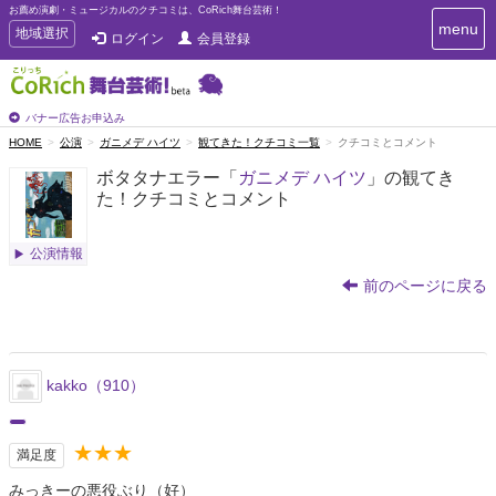
お薦め演劇・ミュージカルのクチコミは、CoRich舞台芸術！
T
menu
T
地域選択
ログイン
会員登録
o
o
g
g
g
g
l
l
バナー広告お申込み
e
e
HOME
公演
ガニメデ ハイツ
観てきた！クチコミ一覧
クチコミとコメント
n
n
a
ボタタナエラー「
ガニメデ ハイツ
」の観てき
a
v
た！クチコミとコメント
i
v
g
i
a
g
公演情報
t
a
i
前のページに戻る
t
o
n
i
o
n
kakko（910）
★★★
満足度
みっきーの悪役ぶり（好）