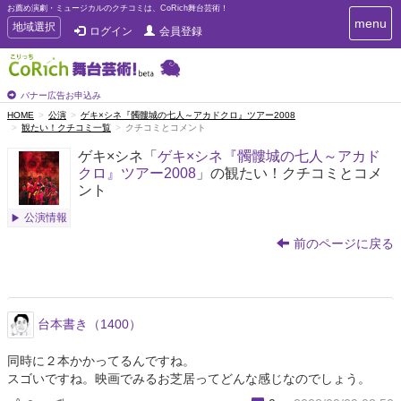
お薦め演劇・ミュージカルのクチコミは、CoRich舞台芸術！
T
menu
T
地域選択
ログイン
会員登録
o
o
g
g
g
g
l
l
バナー広告お申込み
e
e
HOME
公演
ゲキ×シネ『髑髏城の七人～アカドクロ』ツアー2008
n
観たい！クチコミ一覧
クチコミとコメント
n
a
a
v
ゲキ×シネ「
ゲキ×シネ『髑髏城の七人～アカド
i
v
クロ』ツアー2008
」の観たい！クチコミとコメ
g
i
ント
a
g
t
公演情報
a
i
t
o
前のページに戻る
n
i
o
n
台本書き（1400）
同時に２本かかってるんですね。
スゴいですね。映画でみるお芝居ってどんな感じなのでしょう。