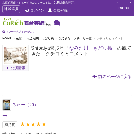
お薦め演劇・ミュージカルのクチコミは、CoRich舞台芸術！
T
menu
T
地域選択
ログイン
会員登録
o
o
g
g
g
g
l
l
バナー広告お申込み
e
e
HOME
公演
なみだ川 もどり橋
観てきた！クチコミ一覧
クチコミとコメント
n
n
a
Shibaiya遊歩堂「
なみだ川 もどり橋
」の観て
a
v
きた！クチコミとコメント
i
v
g
i
a
g
公演情報
t
a
i
前のページに戻る
t
o
n
i
o
n
みゅー（20）
★★★★★
満足度