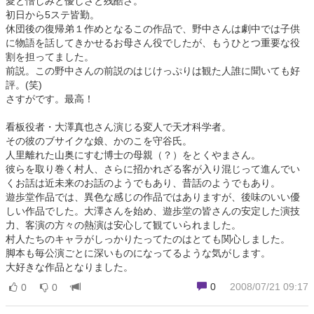
愛と憎しみと優しさと残酷さ。
初日から5ステ皆勤。
休団後の復帰弟１作めとなるこの作品で、野中さんは劇中では子供
に物語を話してきかせるお母さん役でしたが、もうひとつ重要な役
割を担ってました。
前説。この野中さんの前説のはじけっぷりは観た人誰に聞いても好
評。(笑)
さすがです。最高！
看板役者・大澤真也さん演じる変人で天才科学者。
その彼のブサイクな娘、かのこを守谷氏。
人里離れた山奥にすむ博士の母親（？）をとくやまさん。
彼らを取り巻く村人、さらに招かれざる客が入り混じって進んでい
くお話は近未来のお話のようでもあり、昔話のようでもあり。
遊歩堂作品では、異色な感じの作品ではありますが、後味のいい優
しい作品でした。大澤さんを始め、遊歩堂の皆さんの安定した演技
力、客演の方々の熱演は安心して観ていられました。
村人たちのキャラがしっかりたってたのはとても関心しました。
脚本も毎公演ごとに深いものになってるような気がします。
大好きな作品となりました。
0
2008/07/21 09:17
0
0