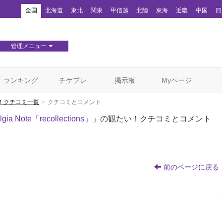
！
全国
北海道
東北
関東
甲信越
北陸
東海
近畿
中国
四
管理メニュー
団体WEBサイト管理
顧客管理
ランキング
チケプレ
掲示板
Myページ
！クチコミ一覧
クチコミとコメント
lgia Note「recollections」
」の観たい！クチコミとコメント
前のページに戻る