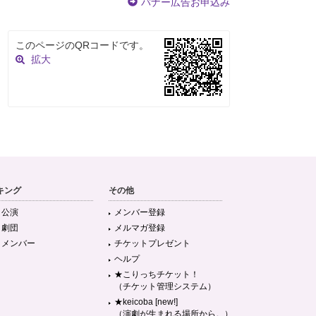
バナー広告お申込み
このページのQRコードです。
拡大
キング
その他
目公演
メンバー登録
目劇団
メルマガ登録
目メンバー
チケットプレゼント
ヘルプ
★こりっちチケット！
（チケット管理システム）
★keicoba [new!]
（演劇が生まれる場所から。）