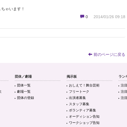
しちゃいます！
0
2014/01/26 09:18
前のページに戻る
団体／劇場
掲示板
ラン
団体一覧
おしえて！舞台芸術
注
ミ
劇場一覧
フリートーク
注
団体の登録
出演者募集
注
スタッフ募集
ボランティア募集
オーディション告知
ワークショップ告知