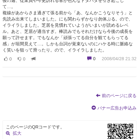
後の週、従業員や今更訪れる客が色んなドタバタを引き起こし
て…。
複線があからさま過ぎて張る前から「あ、なんかこうなりそう」と
先読み出来てしまいました。にも関わらずかなり勿体ぶる。ので、
イライラしました。芝居を見慣れていようがいまいが読めるレベ
ル。あと、芝居が適当すぎ。棒読みでもそれだけなら今後の成長を
願って許せます。でもなんか「頑張ってる自分を観てもらってる
感」が垣間見えて…。しかも台詞が覚束ないのにハケる時に脈絡な
く笑いを狙って滑ったり。ので、イライラしました。
0
2008/04/28 21:32
0
0
前のページに戻る
バナー広告お申込み
このページのQRコードです。
拡大