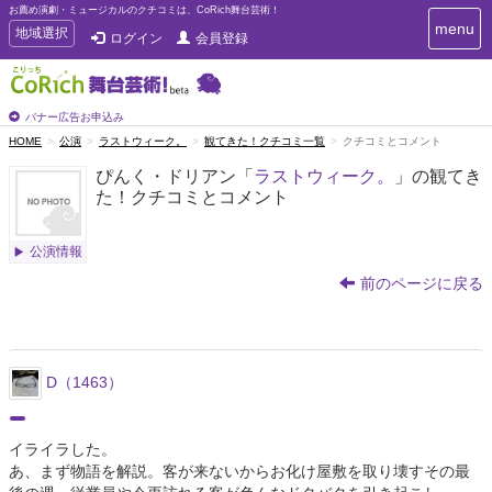
お薦め演劇・ミュージカルのクチコミは、CoRich舞台芸術！
T
menu
T
地域選択
ログイン
会員登録
o
o
g
g
g
g
l
l
バナー広告お申込み
e
e
HOME
公演
ラストウィーク。
観てきた！クチコミ一覧
クチコミとコメント
n
n
a
ぴんく・ドリアン「
ラストウィーク。
」の観てき
a
v
た！クチコミとコメント
i
v
g
i
a
g
公演情報
t
a
i
前のページに戻る
t
o
n
i
o
n
D（1463）
イライラした。
あ、まず物語を解説。客が来ないからお化け屋敷を取り壊すその最