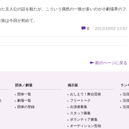
めた主人公の話を観たが、こういう偶然の一致が多いのが小劇場界のフ
本策は今回が初めて。
0
2012/10/02 13:57
前のページに戻る
団体／劇場
掲示板
ラン
団体一覧
おしえて！舞台芸術
注
ミ
劇場一覧
フリートーク
注
団体の登録
出演者募集
注
スタッフ募集
ボランティア募集
オーディション告知