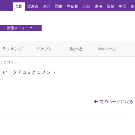
！
全国
北海道
東北
関東
甲信越
北陸
東海
近畿
中国
四
管理メニュー
団体WEBサイト管理
顧客管理
ランキング
チケプレ
掲示板
Myページ
ミとコメント
たい！クチコミとコメント
前のページに戻る