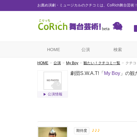
お薦め演劇・ミュージカルのクチコミは、CoRich舞台芸術
HOME
公演
検索
HOME
公演
My Boy
観たい！クチコミ一覧
クチコ
劇団S.W.A.T!「
My Boy
」の観
公演情報
♪♪♪
期待度