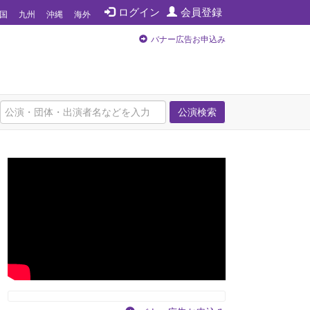
ログイン
会員登録
国
九州
沖縄
海外
バナー広告お申込み
公演検索