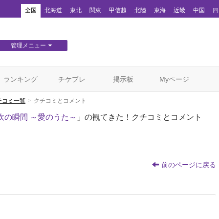
！
全国
北海道
東北
関東
甲信越
北陸
東海
近畿
中国
四
管理メニュー
団体WEBサイト管理
顧客管理
ランキング
チケプレ
掲示板
Myページ
チコミ一覧
クチコミとコメント
吹の瞬間 ～愛のうた～
」の観てきた！クチコミとコメント
前のページに戻る