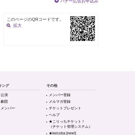
バナー広告お申込み
このページのQRコードです。
拡大
キング
その他
目公演
メンバー登録
目劇団
メルマガ登録
目メンバー
チケットプレゼント
ヘルプ
★こりっちチケット！
（チケット管理システム）
★keicoba [new!]