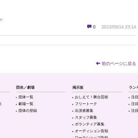
ぁ。
0
2012/09/14 23:14
前のページに戻る
団体／劇場
掲示板
ラン
団体一覧
おしえて！舞台芸術
注
ミ
劇場一覧
フリートーク
注
団体の登録
出演者募集
注
スタッフ募集
ボランティア募集
オーディション告知
ワークショップ告知