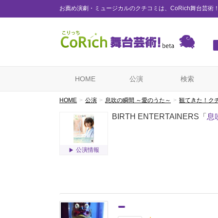
お薦め演劇・ミュージカルのクチコミは、CoRich舞台芸術
HOME
公演
検索
HOME
公演
息吹の瞬間 ～愛のうた～
観てきた！ク
BIRTH ENTERTAINERS「
息
公演情報