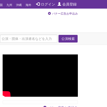
ログイン
会員登録
国
九州
沖縄
海外
バナー広告お申込み
公演検索