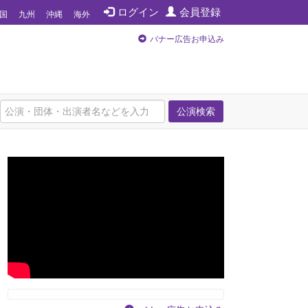
ログイン
会員登録
国
九州
沖縄
海外
バナー広告お申込み
公演検索