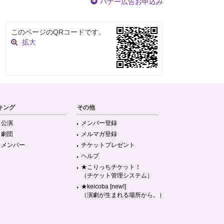
バナー広告お申込み
このページのQRコードです。
拡大
キング
その他
目公演
メンバー登録
目劇団
メルマガ登録
目メンバー
チケットプレゼント
ヘルプ
★こりっちチケット！
（チケット管理システム）
★keicoba [new!]
（演劇が生まれる場所から。）