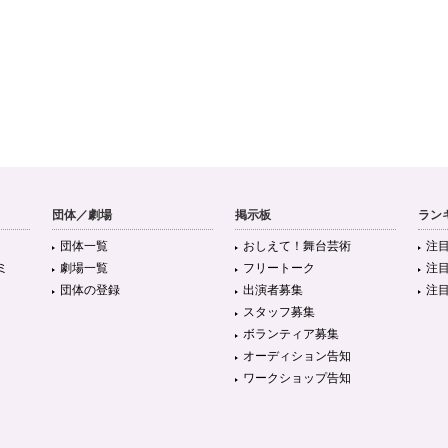
団体／劇場
掲示板
ラン
団体一覧
おしえて！舞台芸術
注
ミ
劇場一覧
フリートーク
注
団体の登録
出演者募集
注
スタッフ募集
ボランティア募集
オーディション告知
ワークショップ告知