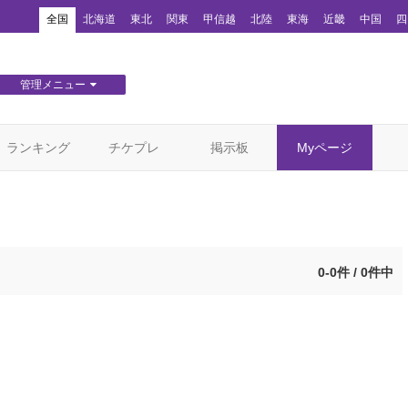
！
全国
北海道
東北
関東
甲信越
北陸
東海
近畿
中国
四
管理メニュー
団体WEBサイト管理
顧客管理
ランキング
チケプレ
掲示板
Myページ
0-0件 / 0件中