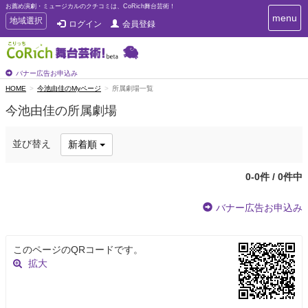
お薦め演劇・ミュージカルのクチコミは、CoRich舞台芸術！
T
menu
T
地域選択
ログイン
会員登録
o
o
g
g
g
g
l
l
バナー広告お申込み
e
e
HOME
今池由佳のMyページ
所属劇場一覧
n
n
a
今池由佳の所属劇場
a
v
i
v
g
i
並び替え
新着順
a
g
t
a
i
0-0件 / 0件中
t
o
n
i
バナー広告お申込み
o
n
このページのQRコードです。
拡大