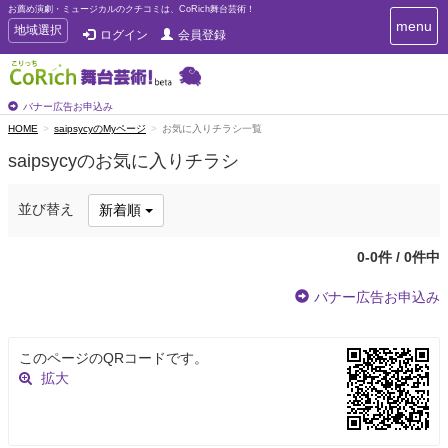
お薦め演劇・ミュージカルのクチコミは、CoRich舞台芸術！
T
menu
T
地域選択
ログイン
会員登録
o
o
g
g
g
g
l
l
バナー広告お申込み
e
e
HOME
saipsycyのMyページ
お気に入りチラシ一覧
n
n
a
saipsycyのお気に入りチラシ
a
v
i
v
g
i
並び替え
新着順
a
g
t
a
i
0-0件 / 0件中
t
o
n
i
バナー広告お申込み
o
n
このページのQRコードです。
拡大