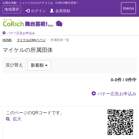
お薦め演劇・ミュージカルのクチコミは、CoRich舞台芸術！
T
menu
T
地域選択
ログイン
会員登録
o
o
g
g
g
g
l
l
バナー広告お申込み
e
e
HOME
マイケルのMyページ
所属団体一覧
n
n
a
マイケルの所属団体
a
v
i
v
g
i
並び替え
新着順
a
g
t
a
i
0-0件 / 0件中
t
o
n
i
バナー広告お申込み
o
n
このページのQRコードです。
拡大