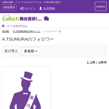
お薦め演劇・ミュージカルのクチコミは、CoRich舞台芸術！
T
menu
T
地域選択
ログイン
会員登録
o
o
g
g
g
g
l
l
バナー広告お申込み
e
e
HOME
A.TSUMURAのMyページ
フォロワー一覧
n
n
a
A.TSUMURAのフォロワー
a
v
i
v
g
i
並び替え
新着順
a
g
t
a
i
1-1件 / 1件中
t
o
n
i
o
n