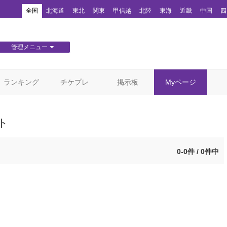
！
全国
北海道
東北
関東
甲信越
北陸
東海
近畿
中国
四
管理メニュー
団体WEBサイト管理
顧客管理
ランキング
チケプレ
掲示板
Myページ
ト
0-0件 / 0件中