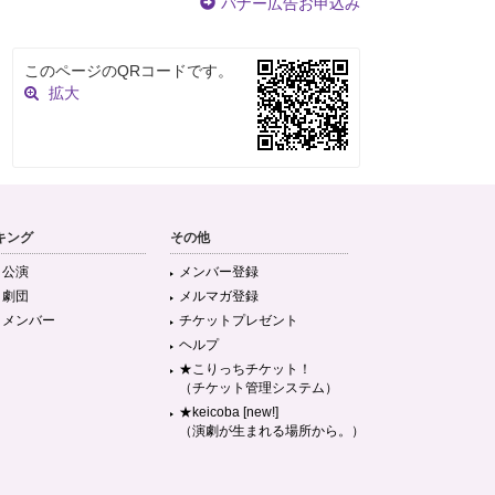
バナー広告お申込み
このページのQRコードです。
拡大
キング
その他
目公演
メンバー登録
目劇団
メルマガ登録
目メンバー
チケットプレゼント
ヘルプ
★こりっちチケット！
（チケット管理システム）
★keicoba [new!]
（演劇が生まれる場所から。）