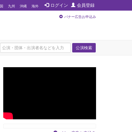
ログイン
会員登録
国
九州
沖縄
海外
バナー広告お申込み
公演検索