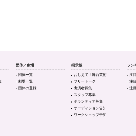
団体／劇場
掲示板
ラン
団体一覧
おしえて！舞台芸術
注
ミ
劇場一覧
フリートーク
注
団体の登録
出演者募集
注
スタッフ募集
ボランティア募集
オーディション告知
ワークショップ告知