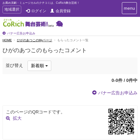
お薦め演劇・ミュージカルのクチコミは、CoRich舞台芸術！
T
menu
T
地域選択
ログイン
会員登録
o
o
g
g
g
g
l
l
バナー広告お申込み
e
e
HOME
ひがのあつこのMyページ
もらったコメント一覧
n
n
a
ひがのあつこのもらったコメント
a
v
i
v
g
i
並び替え
新着順
a
g
t
a
i
0-0件 / 0件中
t
o
n
i
バナー広告お申込み
o
n
このページのQRコードです。
拡大