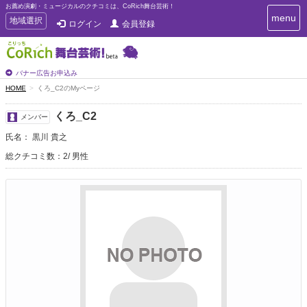
お薦め演劇・ミュージカルのクチコミは、CoRich舞台芸術！
T
menu
T
地域選択
ログイン
会員登録
o
o
g
g
g
g
l
l
バナー広告お申込み
e
e
HOME
くろ_C2のMyページ
n
n
a
a
v
くろ_C2
メンバー
i
v
g
氏名： 黒川 貴之
i
a
g
総クチコミ数：2
男性
t
a
i
t
o
n
i
o
n