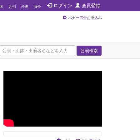
ログイン
会員登録
国
九州
沖縄
海外
バナー広告お申込み
公演検索