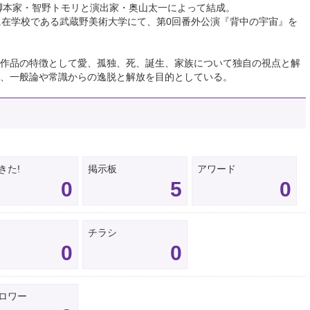
、脚本家・智野トモリと演出家・奥山太一によって結成。
に在学校である武蔵野美術大学にて、第0回番外公演『背中の宇宙』を
作品の特徴として愛、孤独、死、誕生、家族について独自の視点と解
、一般論や常識からの逸脱と解放を目的としている。
きた!
掲示板
アワード
0
5
0
チラシ
0
0
ロワー