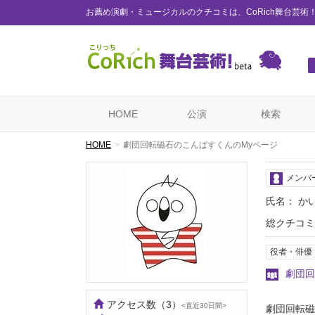
お薦め演劇・ミュージカルのクチコミは、CoRich舞台芸術
HOME
公演
検索
HOME
劇団回転磁石のこんぱすくんのMyページ
メンバ
氏名： か
総クチコミ
役者・俳優
劇団回
アクセス数
（3）
<直近30日間>
劇団回転磁