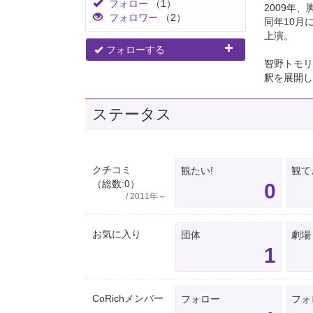
フォロー
（1）
2009年
フォロワー
（2）
同年10月
上演。
フォローする
智野トモリ
釈を展開し
ステータス
クチコミ
観たい!
観て
（総数:0）
0
/ 2011年～
お気に入り
団体
劇場
1
CoRichメンバー
フォロー
フォ