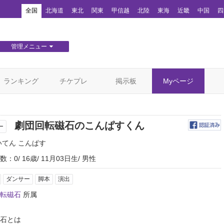
！
全国
北海道
東北
関東
甲信越
北陸
東海
近畿
中国
四
管理メニュー
団体WEBサイト管理
顧客管理
ランキング
チケプレ
掲示板
Myページ
劇団回転磁石のこんぱすくん
ー
いてん こんぱす
数：0
16歳
11月03日生
男性
ダンサー
脚本
演出
転磁石
所属
石とは