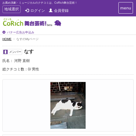
お薦め演劇・ミュージカルのクチコミは、CoRich舞台芸術！
T
menu
T
地域選択
ログイン
会員登録
o
o
g
g
g
g
l
l
バナー広告お申込み
e
e
HOME
なすのMyページ
n
n
a
a
v
なす
メンバー
i
v
g
氏名： 河野 直樹
i
a
g
総クチコミ数：0
男性
t
a
i
t
o
n
i
o
n