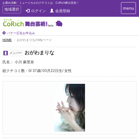
お薦め演劇・ミュージカルのクチコミは、CoRich舞台芸術！
T
menu
T
地域選択
ログイン
会員登録
o
o
g
g
g
g
l
l
バナー広告お申込み
e
e
HOME
おがわまりなのMyページ
n
n
a
a
v
おがわまりな
メンバー
i
v
g
氏名： 小川 麻里奈
i
a
g
総クチコミ数：0
37歳
03月22日生
女性
t
a
i
t
o
n
i
o
n