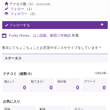
アクセス数
（1）
<直近30日間>
フォロー
（1）
フォロワー
（2）
フォローする
Funky Honey
、
はぶ談戯
、
劇団三年物語
所属
東京にてちょこちょことお芝居やダンスやライブをしています＊
ステータス
/ 2011年～
クチコミ
（総数:0）
観たい!
観てきた!
掲示板
アワード
0
0
0
0
お気に入り
団体
劇場
チラシ