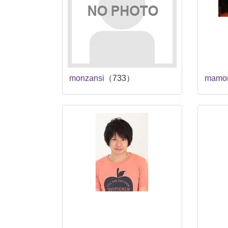
monzansi
（733）
mamo