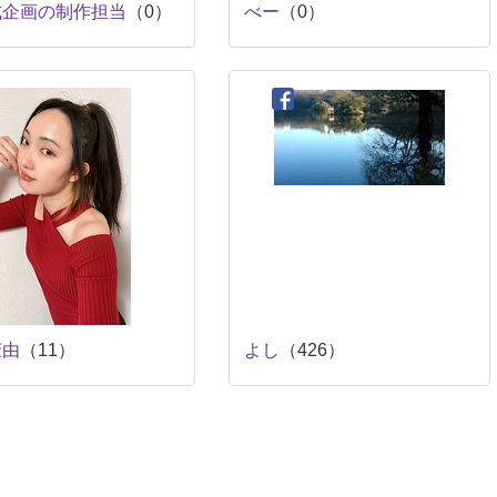
成企画の制作担当
（0）
べー
（0）
茉由
（11）
よし
（426）