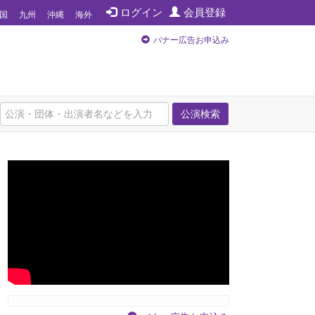
ログイン
会員登録
国
九州
沖縄
海外
バナー広告お申込み
公演検索