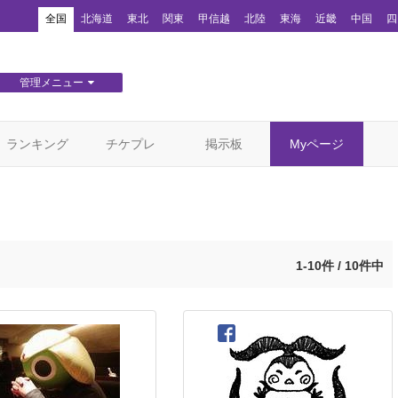
！
全国
北海道
東北
関東
甲信越
北陸
東海
近畿
中国
四
管理メニュー
団体WEBサイト管理
顧客管理
ランキング
チケプレ
掲示板
Myページ
1-10件 / 10件中