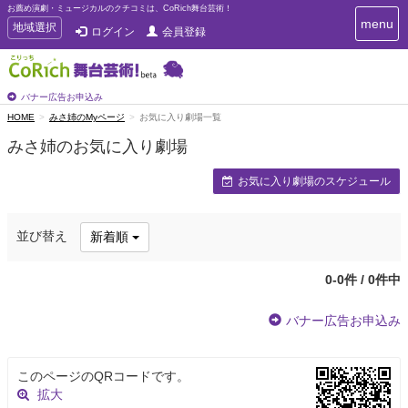
お薦め演劇・ミュージカルのクチコミは、CoRich舞台芸術！
T
menu
T
地域選択
ログイン
会員登録
o
o
g
g
g
g
l
l
バナー広告お申込み
e
e
HOME
みさ姉のMyページ
お気に入り劇場一覧
n
n
a
みさ姉のお気に入り劇場
a
v
i
v
お気に入り劇場のスケジュール
g
i
a
g
t
a
i
並び替え
新着順
t
o
n
i
o
0-0件 / 0件中
n
バナー広告お申込み
このページのQRコードです。
拡大