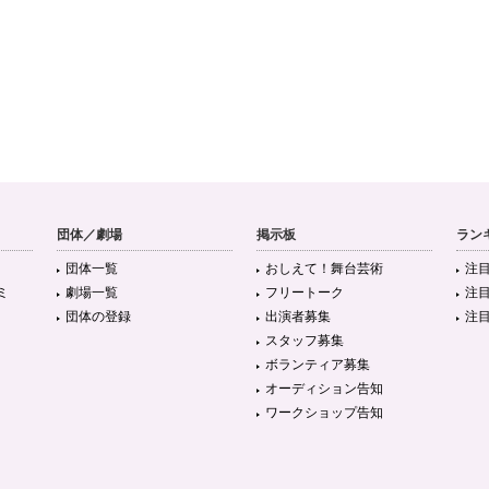
団体／劇場
掲示板
ラン
団体一覧
おしえて！舞台芸術
注
ミ
劇場一覧
フリートーク
注
団体の登録
出演者募集
注
スタッフ募集
ボランティア募集
オーディション告知
ワークショップ告知