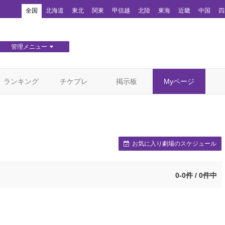
！
全国
北海道
東北
関東
甲信越
北陸
東海
近畿
中国
四
管理メニュー
団体WEBサイト管理
顧客管理
ランキング
チケプレ
掲示板
Myページ
お気に入り劇場のスケジュール
0-0件 / 0件中