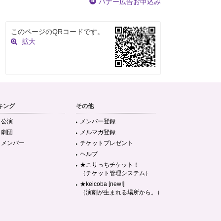
バナー広告お申込み
このページのQRコードです。
拡大
キング
その他
目公演
メンバー登録
目劇団
メルマガ登録
目メンバー
チケットプレゼント
ヘルプ
★こりっちチケット！
（チケット管理システム）
★keicoba [new!]
（演劇が生まれる場所から。）