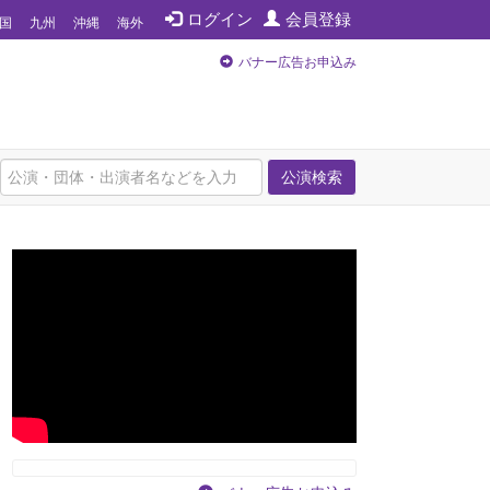
ログイン
会員登録
国
九州
沖縄
海外
バナー広告お申込み
公演検索