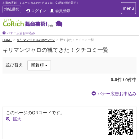
お薦め演劇・ミュージカルのクチコミは、CoRich舞台芸術！
T
menu
T
地域選択
ログイン
会員登録
o
o
g
g
g
g
l
l
バナー広告お申込み
e
e
HOME
キリマンジャロのMyページ
観てきた！クチコミ一覧
n
n
a
キリマンジャロの観てきた！クチコミ一覧
a
v
i
v
g
i
並び替え
新着順
a
g
t
a
i
0-0件 / 0件中
t
o
n
i
バナー広告お申込み
o
n
このページのQRコードです。
拡大