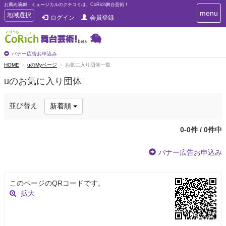
お薦め演劇・ミュージカルのクチコミは、CoRich舞台芸術！
T
menu
T
地域選択
ログイン
会員登録
o
o
g
g
g
g
l
l
バナー広告お申込み
e
e
HOME
uのMyページ
お気に入り団体一覧
n
n
a
uのお気に入り団体
a
v
i
v
g
i
並び替え
新着順
a
g
t
a
i
0-0件 / 0件中
t
o
n
i
バナー広告お申込み
o
n
このページのQRコードです。
拡大