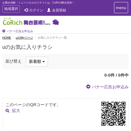
お薦め演劇・ミュージカルのクチコミは、CoRich舞台芸術！
T
menu
T
地域選択
ログイン
会員登録
o
o
g
g
g
g
l
l
バナー広告お申込み
e
e
HOME
uのMyページ
お気に入りチラシ一覧
n
n
a
uのお気に入りチラシ
a
v
i
v
g
i
並び替え
新着順
a
g
t
a
i
0-0件 / 0件中
t
o
n
i
バナー広告お申込み
o
n
このページのQRコードです。
拡大