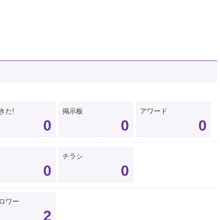
きた!
掲示板
アワード
0
0
0
チラシ
0
0
ロワー
2