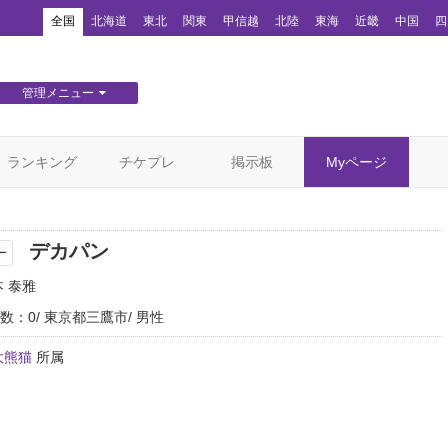
！
全国
北海道
東北
関東
甲信越
北陸
東海
近畿
中国
四
管理メニュー
団体WEBサイト管理
顧客管理
ランキング
チケプレ
掲示板
Myページ
デカパン
ー
本 泰雅
数：0
東京都三鷹市
男性
大熊猫
所属