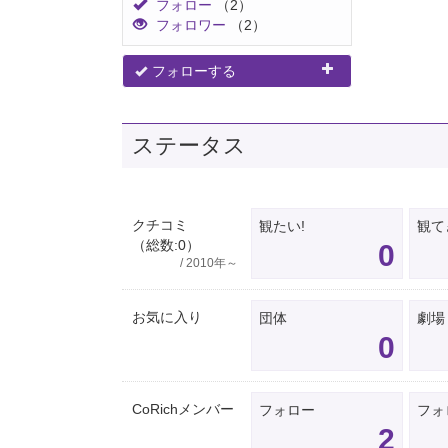
フォロー
（2）
フォロワー
（2）
フォローする
ステータス
クチコミ
観たい!
観て
（総数:0）
0
/ 2010年～
お気に入り
団体
劇場
0
CoRichメンバー
フォロー
フォ
2