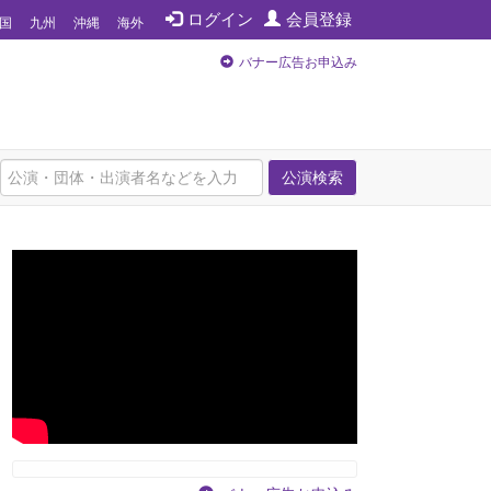
ログイン
会員登録
国
九州
沖縄
海外
バナー広告お申込み
公演検索