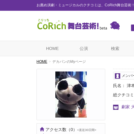
お薦め演劇・ミュージカルのクチコミは、CoRich舞台芸術
HOME
公演
検索
HOME
デカパンのMyページ
メンバ
氏名： 津
総クチコミ
劇家 
アクセス数
（0）
<直近30日間>