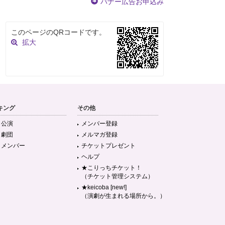
バナー広告お申込み
このページのQRコードです。
拡大
キング
その他
目公演
メンバー登録
目劇団
メルマガ登録
目メンバー
チケットプレゼント
ヘルプ
★こりっちチケット！
（チケット管理システム）
★keicoba [new!]
（演劇が生まれる場所から。）