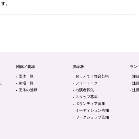
ます。
団体／劇場
掲示板
ラン
団体一覧
おしえて！舞台芸術
注
ミ
劇場一覧
フリートーク
注
団体の登録
出演者募集
注
スタッフ募集
ボランティア募集
オーディション告知
ワークショップ告知