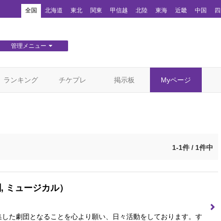
！
全国
北海道
東北
関東
甲信越
北陸
東海
近畿
中国
四
管理メニュー
団体WEBサイト管理
顧客管理
ランキング
チケプレ
掲示板
Myページ
1-1件 / 1件中
, ミュージカル）
集した劇団となることを心より願い、日々活動をしております。す