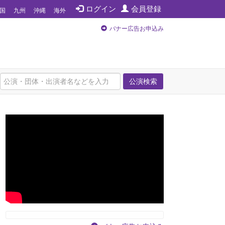
ログイン
会員登録
国
九州
沖縄
海外
バナー広告お申込み
公演検索