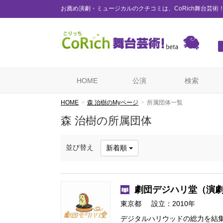
お薦め演劇・ミュージカルのクチコミは、CoRich舞台芸術
HOME
公演
検索
HOME
森 治樹のMyページ
所属団体一覧
森 治樹の所属団体
並び替え
新着順
劇団デジハリ堂
（演劇
東京都
設立：2010年
デジタルハリウッドの総力を結