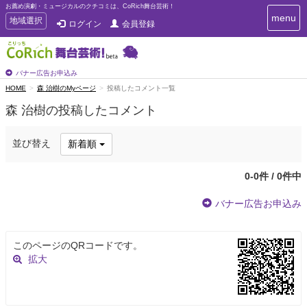
お薦め演劇・ミュージカルのクチコミは、CoRich舞台芸術！
T
menu
T
地域選択
ログイン
会員登録
o
o
g
g
g
g
l
l
バナー広告お申込み
e
e
HOME
森 治樹のMyページ
投稿したコメント一覧
n
n
a
森 治樹の投稿したコメント
a
v
i
v
g
i
並び替え
新着順
a
g
t
a
i
0-0件 / 0件中
t
o
n
i
バナー広告お申込み
o
n
このページのQRコードです。
拡大