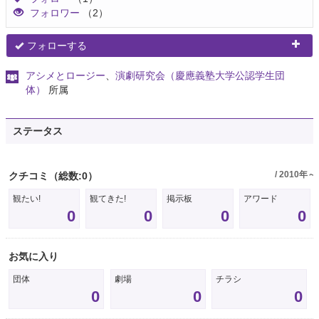
フォロワー
（2）
フォローする
アシメとロージー
、
演劇研究会（慶應義塾大学公認学生団
体）
所属
ステータス
/ 2010年～
クチコミ
（総数:0）
観たい!
観てきた!
掲示板
アワード
0
0
0
0
お気に入り
団体
劇場
チラシ
0
0
0