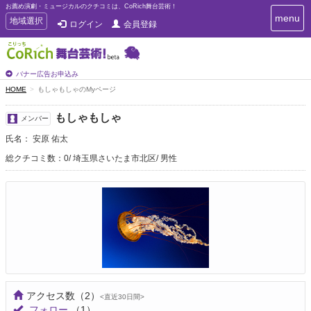
お薦め演劇・ミュージカルのクチコミは、CoRich舞台芸術！
T
menu
T
地域選択
ログイン
会員登録
o
o
g
g
g
g
l
l
バナー広告お申込み
e
e
HOME
もしゃもしゃのMyページ
n
n
a
a
v
もしゃもしゃ
メンバー
i
v
g
氏名： 安原 佑太
i
a
g
総クチコミ数：0
埼玉県さいたま市北区
男性
t
a
i
t
o
n
i
o
n
アクセス数
（2）
<直近30日間>
フォロー
（1）