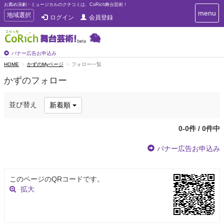
お薦め演劇・ミュージカルのクチコミは、CoRich舞台芸術！
T
menu
T
地域選択
ログイン
会員登録
o
o
g
g
g
g
l
l
バナー広告お申込み
e
e
HOME
かずのMyページ
フォロー一覧
n
n
a
かずのフォロー
a
v
i
v
g
i
並び替え
新着順
a
g
t
a
i
0-0件 / 0件中
t
o
n
i
バナー広告お申込み
o
n
このページのQRコードです。
拡大