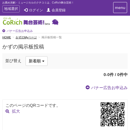
お薦め演劇・ミュージカルのクチコミは、CoRich舞台芸術！
T
menu
T
地域選択
ログイン
会員登録
o
o
g
g
g
g
l
l
バナー広告お申込み
e
e
HOME
かずのMyページ
掲示板投稿一覧
n
n
a
かずの掲示板投稿
a
v
i
v
g
i
並び替え
新着順
a
g
t
a
i
0-0件 / 0件中
t
o
n
i
バナー広告お申込み
o
n
このページのQRコードです。
拡大